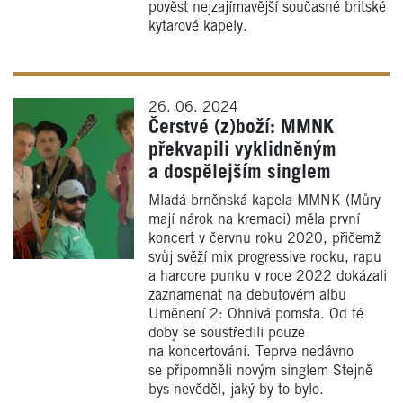
pověst nejzajímavější současné britské
kytarové kapely.
26. 06. 2024
Čerstvé (z)boží: MMNK
překvapili vyklidněným
a dospělejším singlem
Mladá brněnská kapela MMNK (Můry
mají nárok na kremaci) měla první
koncert v červnu roku 2020, přičemž
svůj svěží mix progressive rocku, rapu
a harcore punku v roce 2022 dokázali
zaznamenat na debutovém albu
Uměnení 2: Ohnivá pomsta. Od té
doby se soustředili pouze
na koncertování. Teprve nedávno
se připomněli novým singlem Stejně
bys nevěděl, jaký by to bylo.