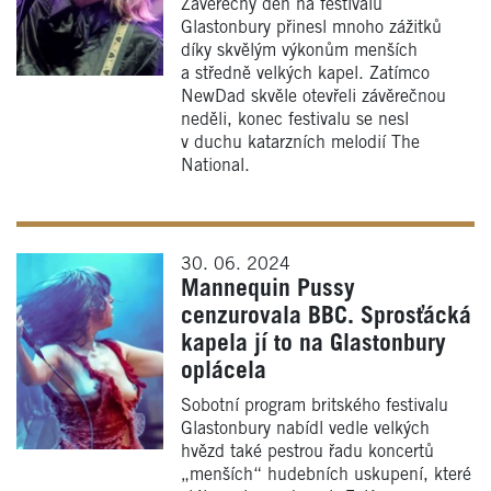
Závěrečný den na festivalu
Glastonbury přinesl mnoho zážitků
díky skvělým výkonům menších
a středně velkých kapel. Zatímco
NewDad skvěle otevřeli závěrečnou
neděli, konec festivalu se nesl
v duchu katarzních melodií The
National.
30. 06. 2024
Mannequin Pussy
cenzurovala BBC. Sprosťácká
kapela jí to na Glastonbury
oplácela
Sobotní program britského festivalu
Glastonbury nabídl vedle velkých
hvězd také pestrou řadu koncertů
„menších“ hudebních uskupení, které