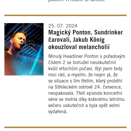
25. 07. 2024
Magický Ponton. Sundrinker
čarovali, Jakub König
okouzloval melancholií
Minulý Headliner Ponton s pořadovým
číslem 2 se bohužel neuskutečnil
kvůli vrtochům počasí. Byl jsem tedy
moc rád, a myslím, že nejen já, že
se situace s tím třetím, který proběhl
na Střeleckém ostrově 24. července,
neopakovala. Třetí epizoda koncertní
série se mohla díky krásnému letnímu
večeru uskutečnit a byla opět velmi
vydařená.