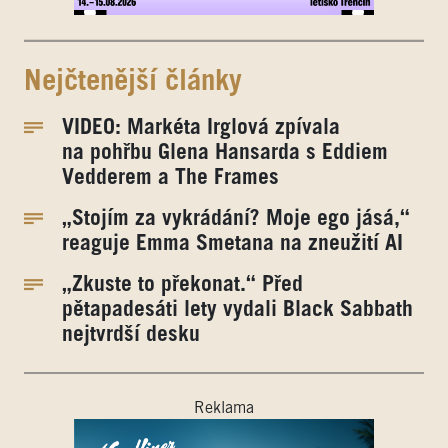
Nejčtenější články
VIDEO: Markéta Irglová zpívala
na pohřbu Glena Hansarda s Eddiem
Vedderem a The Frames
„Stojím za vykrádání? Moje ego jásá,“
reaguje Emma Smetana na zneužití AI
„Zkuste to překonat.“ Před
pětapadesáti lety vydali Black Sabbath
nejtvrdší desku
Reklama