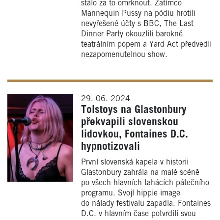
stálo za to omrknout. Zatímco
Mannequin Pussy na pódiu hrotili
nevyřešené účty s BBC, The Last
Dinner Party okouzlili barokně
teatrálním popem a Yard Act předvedli
nezapomenutelnou show.
29. 06. 2024
Tolstoys na Glastonbury
překvapili slovenskou
lidovkou, Fontaines D.C.
hypnotizovali
První slovenská kapela v historii
Glastonbury zahrála na malé scéně
po všech hlavních tahácích pátečního
programu. Svojí hippie image
do nálady festivalu zapadla. Fontaines
D.C. v hlavním čase potvrdili svou