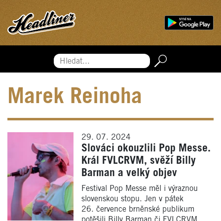
Hledat...
Marek Reinoha
29. 07. 2024
Slováci okouzlili Pop Messe.
Král FVLCRVM, svěží Billy
Barman a velký objev
Festival Pop Messe měl i výraznou
slovenskou stopu. Jen v pátek
26. července brněnské publikum
potěšili Billy Barman či FVLCRVM.