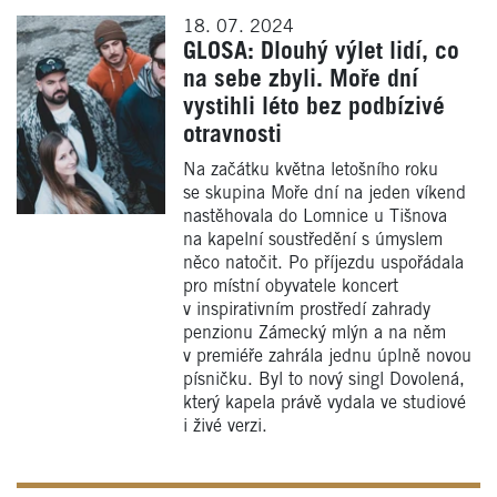
18. 07. 2024
GLOSA: Dlouhý výlet lidí, co
na sebe zbyli. Moře dní
vystihli léto bez podbízivé
otravnosti
Na začátku května letošního roku
se skupina Moře dní na jeden víkend
nastěhovala do Lomnice u Tišnova
na kapelní soustředění s úmyslem
něco natočit. Po příjezdu uspořádala
pro místní obyvatele koncert
v inspirativním prostředí zahrady
penzionu Zámecký mlýn a na něm
v premiéře zahrála jednu úplně novou
písničku. Byl to nový singl Dovolená,
který kapela právě vydala ve studiové
i živé verzi.