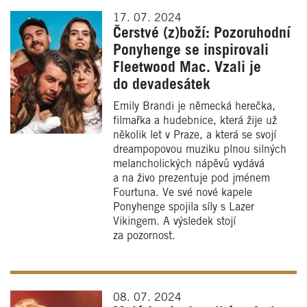
17. 07. 2024
Čerstvé (z)boží: Pozoruhodní
Ponyhenge se inspirovali
Fleetwood Mac. Vzali je
do devadesátek
Emily Brandi je německá herečka,
filmařka a hudebnice, která žije už
několik let v Praze, a která se svojí
dreampopovou muziku plnou silných
melancholických nápěvů vydává
a na živo prezentuje pod jménem
Fourtuna. Ve své nové kapele
Ponyhenge spojila síly s Lazer
Vikingem. A výsledek stojí
za pozornost.
08. 07. 2024