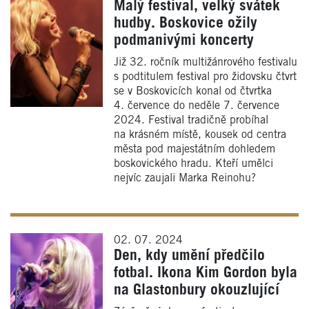
Malý festival, velký svátek
hudby. Boskovice ožily
podmanivými koncerty
Již 32. ročník multižánrového festivalu
s podtitulem festival pro židovsku čtvrt
se v Boskovicích konal od čtvrtka
4. července do neděle 7. července
2024. Festival tradičně probíhal
na krásném místě, kousek od centra
města pod majestátním dohledem
boskovického hradu. Kteří umělci
nejvíc zaujali Marka Reinohu?
02. 07. 2024
Den, kdy umění předčilo
fotbal. Ikona Kim Gordon byla
na Glastonbury okouzlující