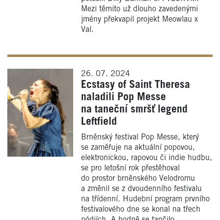
Mezi těmito už dlouho zavedenými
jmény překvapil projekt Meowlau x
Val.
26. 07. 2024
Ecstasy of Saint Theresa
naladili Pop Messe
na taneční smršť legend
Leftfield
Brněnský festival Pop Messe, který
se zaměřuje na aktuální popovou,
elektronickou, rapovou či indie hudbu,
se pro letošní rok přestěhoval
do prostor brněnského Velodromu
a změnil se z dvoudenního festivalu
na třídenní. Hudební program prvního
festivalového dne se konal na třech
pódiích. A hodně se tančilo.