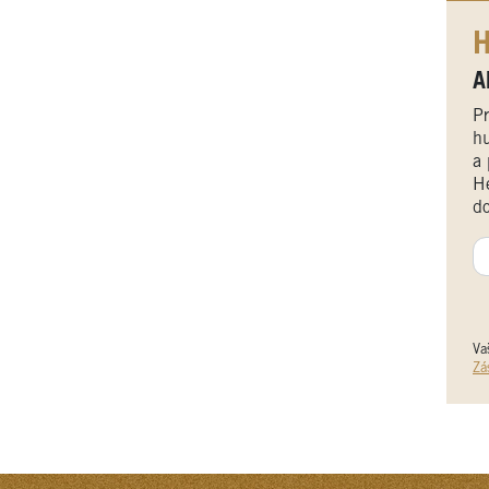
H
A
Pr
hu
a 
He
do
Va
Zá