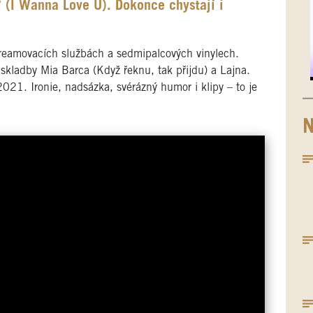
 (I Wanna Love U). Dokonce chystají i
streamovacích službách a sedmipalcových vinylech.
kladby Mia Barca (Když řeknu, tak přijdu) a Lajna.
021. Ironie, nadsázka, svérázný humor i klipy – to je
N