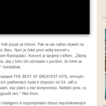
 hrát pouze za bitcoin. Pak se ale naživo objevili na
c Baru. Nyní je čeká první velký koncert v
žském Radiopaláci. Koncert je spojený s křtem. „Žádný
e, aby z toho lidi odcházeli s pocitem, že tohle se
i“ Vondráček.
ě nazvané THE BEST OF GREATEST HITS, shrnující
cích platformách bude k dispozici od 24. září a
svým, bez plánů a bez kompromisů. Neřešili jsme, co
 vypustit ven,“ říká Orion.
u inteligenci k rozpohybování dosud nepublikovaných