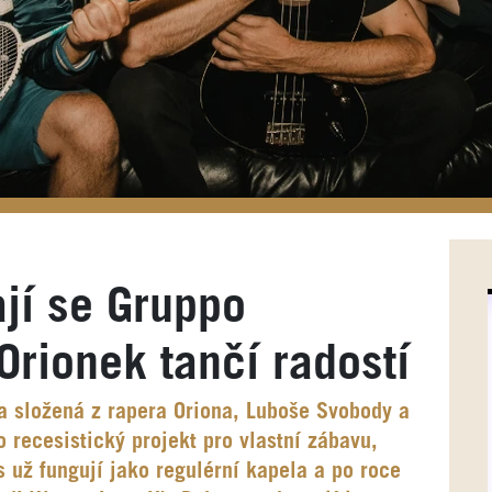
ají se Gruppo
Orionek tančí radostí
a složená z rapera Oriona, Luboše Svobody a
o recesistický projekt pro vlastní zábavu,
s už fungují jako regulérní kapela a po roce