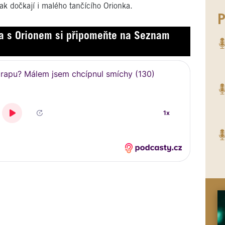
tak dočkají i malého tančícího Orionka.
P
a s Orionem si připomeňte na Seznam