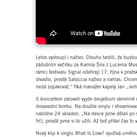
Letos vystoupí i naživo. Dlouho tvrdili, že budou
zádušním večírku za Kamila Šíra z Lucerna Musi
rámci festivalu Signal odehrají 17. října v pra
divadlo, prostě Salsiccia naživo a nahlas. Chcem
nedá zopakovat,“ říká manažer kapely
Jan „Jed
S koncertem zároveň vyjde dvojalbum skromn
dosavadní tvorbu. Na double vinylu i streamova
nabídne 24 skladeb. „Na desce jsme dělali po 
frčí, prostě jsme si to užili. Až teď přišel čas to
Nový klip k singlu What Is Love? využívá umělo