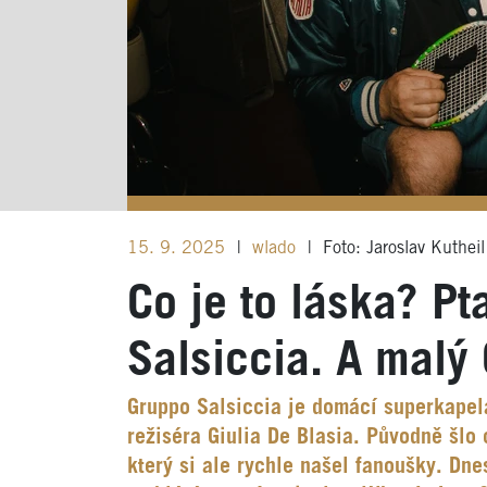
15. 9. 2025
|
wlado
|
Foto: Jaroslav Kutheil
Co je to láska? Pt
Salsiccia. A malý 
Gruppo Salsiccia je domácí superkapel
režiséra Giulia De Blasia. Původně šlo 
který si ale rychle našel fanoušky. Dne