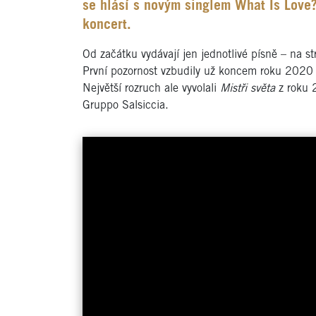
se hlásí s novým singlem What Is Love?
koncert.
Od začátku vydávají jen jednotlivé písně – na 
První pozornost vzbudily už koncem roku 2020 s
Největší rozruch ale vyvolali
Mistři světa
z roku 2
Gruppo Salsiccia.