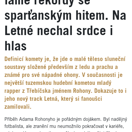
láme rekordy se
sparťanským hitem. Na
Letné nechal srdce i
hlas
Definicí komety je, že jde o malé těleso sluneční
soustavy složené především z ledu a prachu a
známé pro své nápadné ohony. V současnosti je
největší tuzemskou hudební kometou mladý
rapper z Třebíčska jménem Rohony. Dokazuje to i
jeho nový track Letná, který si fanoušci
zamilovali.
Příběh Adama Rohonyho je pořádným dojákem. Byl nadějný
fotbalista, ale zranění mu neumožnilo pokračovat v kariéře,