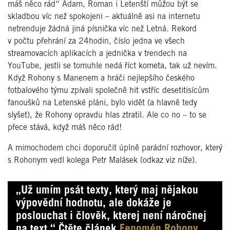
máš něco rád“ Adam, Roman i Letenští můžou být se
skladbou víc než spokojeni – aktuálně asi na internetu
netrenduje žádná jiná písnička víc než Letná. Rekord
v počtu přehrání za 24hodin, číslo jedna ve všech
streamovacích aplikacích a jednička v trendech na
YouTube, jestli se tomuhle nedá říct kometa, tak už nevím.
Když Rohony s Manenem a hráči nejlepšího českého
fotbalového týmu zpívali společně hit vstříc desetitisícům
fanoušků na Letenské pláni, bylo vidět (a hlavně tedy
slyšet), že Rohony opravdu hlas ztratil. Ale co no – to se
přece stává, když máš něco rád!
A mimochodem chci doporučit úplně parádní rozhovor, který
s Rohonym vedl kolega Petr Malásek (odkaz viz níže).
„Už umím psát texty, který maj nějakou
výpovědní hodnotu, ale dokáže je
poslouchat i člověk, kterej není náročnej
na text.“ Čtěte článek
Fenomén Rohony.