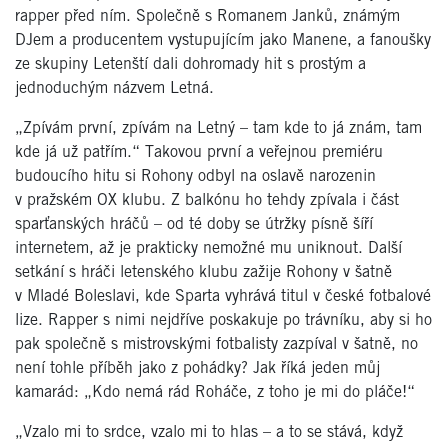
rapper před ním. Společně s Romanem Janků, známým
DJem a producentem vystupujícím jako Manene, a fanoušky
ze skupiny Letenští dali dohromady hit s prostým a
jednoduchým názvem Letná.
„Zpívám první, zpívám na Letný – tam kde to já znám, tam
kde já už patřím.“ Takovou první a veřejnou premiéru
budoucího hitu si Rohony odbyl na oslavě narozenin
v pražském OX klubu. Z balkónu ho tehdy zpívala i část
sparťanských hráčů – od té doby se útržky písně šíří
internetem, až je prakticky nemožné mu uniknout. Další
setkání s hráči letenského klubu zažije Rohony v šatně
v Mladé Boleslavi, kde Sparta vyhrává titul v české fotbalové
lize. Rapper s nimi nejdříve poskakuje po trávníku, aby si ho
pak společně s mistrovskými fotbalisty zazpíval v šatně, no
není tohle příběh jako z pohádky? Jak říká jeden můj
kamarád: „Kdo nemá rád Roháče, z toho je mi do pláče!“
„Vzalo mi to srdce, vzalo mi to hlas – a to se stává, když