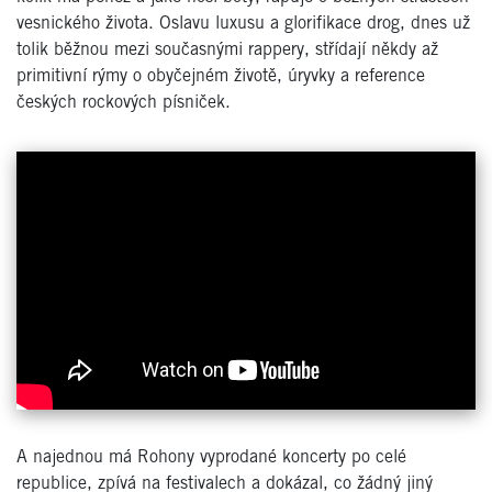
vesnického života. Oslavu luxusu a glorifikace drog, dnes už
tolik běžnou mezi současnými rappery, střídají někdy až
primitivní rýmy o obyčejném životě, úryvky a reference
českých rockových písniček.
A najednou má Rohony vyprodané koncerty po celé
republice, zpívá na festivalech a dokázal, co žádný jiný