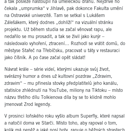
a tak posléze nastoupil na uměleckou dráhu. Nejdříve ho
čekala „umprumka“ v Jihlavě, pak dokonce Fakulta umění
na Ostravské univerzitě. Tam se setkal s Lukášem
Zálešákem, který dodnes „dohlíží“ na vizuální stránku
projektu. Už během studia se začal věnovat rapu, ale
nedařilo se mu prosadit, a tak se živil jako kurýr –
následovalo vyhoření, ztracení… Rozhodl se vrátit domů, do
městyse Stařeč na Třebíčsku, pracovat u táty v restauraci
jako číšník. A po čase začal opět sládat!
Návrat krále – série videí, kterými ukazuje svůj život,
svérázný humor a dnes už kultovní pozdrav „Zdravim,
zdravim“ – mu přinesla stovky předplatitelů jeho kanálu,
statisíce zhlédnutí na YouTube, miliony na Tiktoku – místo
názvu třetího dílu Tolkienova díla by se to klidně mohlo
jmenovat Zrod legendy.
V prosinci loňského roku vyšlo album Superfly, které napsal
a natočil doma ve Starči. Místo toho, aby rapoval o tom,
kolik má peněž a jaké nosí boty, rapuje o běžných strastech