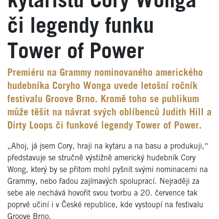
kytaristu Cory Wonga
či legendy funku
Tower of Power
Premiéru na Grammy nominovaného amerického
hudebníka Coryho Wonga uvede letošní ročník
festivalu Groove Brno. Kromě toho se publikum
může těšit na návrat svých oblíbenců Judith Hill a
Dirty Loops či funkové legendy Tower of Power.
„Ahoj, já jsem Cory, hraji na kytaru a na basu a produkuji,“
představuje se stručně výstižně americký hudebník Cory
Wong, který by se přitom mohl pyšnit svými nominacemi na
Grammy, nebo řadou zajímavých spoluprací. Nejraději za
sebe ale nechává hovořit svou tvorbu a 20. července tak
poprvé učiní i v České republice, kde vystoupí na festivalu
Groove Brno.