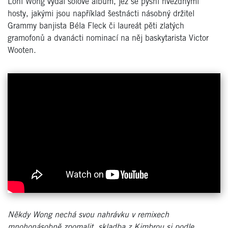
Loni Wong vydal sólové album, jež se pyšní hvězdnými
hosty, jakými jsou například šestnácti násobný držitel
Grammy banjista Béla Fleck či laureát pěti zlatých
gramofonů a dvanácti nominací na něj baskytarista Victor
Wooten.
Někdy Wong nechá svou nahrávku v remixech
mnohonásobně zpomalit, skladba z Kimbrou si podle