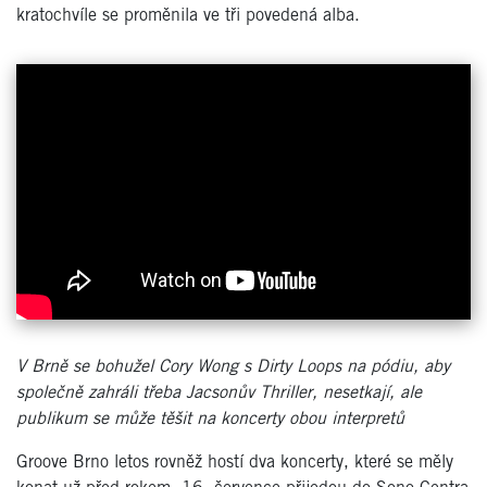
kratochvíle se proměnila ve tři povedená alba.
V Brně se bohužel Cory Wong s Dirty Loops na pódiu, aby
společně zahráli třeba Jacsonův Thriller, nesetkají, ale
publikum se může těšit na koncerty obou interpretů
Groove Brno letos rovněž hostí dva koncerty, které se měly