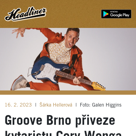
16. 2. 2023
|
Šárka Hellerová
|
Foto: Galen Higgins
Groove Brno přiveze