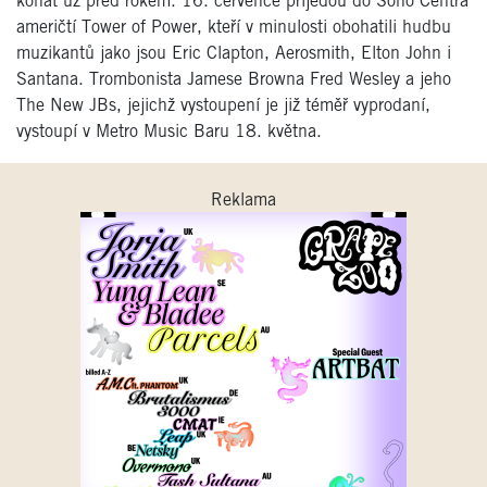
konat už před rokem. 16. července přijedou do Sono Centra
američtí Tower of Power, kteří v minulosti obohatili hudbu
muzikantů jako jsou Eric Clapton, Aerosmith, Elton John i
Santana. Trombonista Jamese Browna Fred Wesley a jeho
The New JBs, jejichž vystoupení je již téměř vyprodaní,
vystoupí v Metro Music Baru 18. května.
Reklama