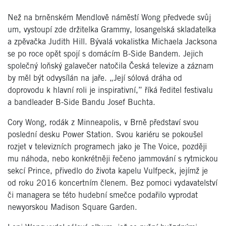
Než na brněnském Mendlově náměstí Wong předvede svůj
um, vystoupí zde držitelka Grammy, losangelská skladatelka
a zpěvačka Judith Hill. Bývalá vokalistka Michaela Jacksona
se po roce opět spojí s domácím B-Side Bandem. Jejich
společný loňský galavečer natočila Česká televize a záznam
by měl být odvysílán na jaře. „Její sólová dráha od
doprovodu k hlavní roli je inspirativní,”
říká ředitel festivalu
a bandleader B-Side Bandu Josef Buchta.
Cory Wong, rodák z Minneapolis, v Brně představí svou
poslední desku Power Station. Svou kariéru se pokoušel
rozjet v televizních programech jako je The Voice, později
mu náhoda, nebo konkrétněji řečeno jammování s rytmickou
sekcí Prince, přivedlo do života kapelu Vulfpeck, jejímž je
od roku 2016 koncertním členem. Bez pomoci vydavatelství
či managera se této hudební smečce podařilo vyprodat
newyorskou Madison Square Garden.