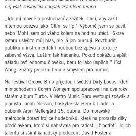
něj však zasloužila naopak zrychlené tempo
„Jde mi hlavně o posluchačův zážitek. Chci, aby zažil
niternou odezvu jako 'Cítím se líp,' 'Výborně jsem se bavil,'
nebo 'Mohl jsem od všeho kolem na hodinu utéct.' Skrze
kytaru uslyšíte můj hlas, ale já jen burcuji. Povzbudit
publikum instrumentální hudbou bez zpěvu a textu je
zábavná výzva. Luštím tak hádanku. Pokud dokážu zlepšit
náladu byť jednomu člověku, beru to jako úspěch,”
říká
Wong, známý precizní hrou a smyslem pro humor.
Na festival Groove Brno přijedou i švédští Dirty Loops, kteří
mimochodem s Corym Wongem spolupracovali na dva roky
starém album Turbo. V Metro Music Baru vystoupí zpěvák a
pianista Jonah Nilsson, baskytarista Henrik Linder a
bubeník Aron Mellergård 15. dubna. Do moravské
metropole dorazí trojice hudebníků, která na prorazila díky
předělávkám, které si nahrávala pro radost, již potřetí. Jejich
talentu si všiml kanadský producent David Foster a