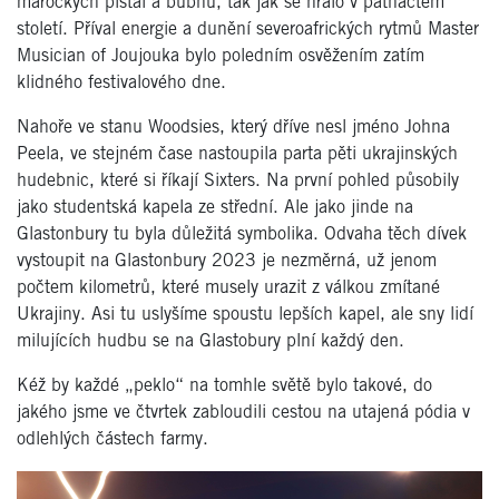
marockých píšťal a bubnů, tak jak se hrálo v patnáctém
století. Příval energie a dunění severoafrických rytmů Master
Musician of Joujouka bylo poledním osvěžením zatím
klidného festivalového dne.
Nahoře ve stanu Woodsies, který dříve nesl jméno Johna
Peela, ve stejném čase nastoupila parta pěti ukrajinských
hudebnic, které si říkají Sixters. Na první pohled působily
jako studentská kapela ze střední. Ale jako jinde na
Glastonbury tu byla důležitá symbolika. Odvaha těch dívek
vystoupit na Glastonbury 2023 je nezměrná, už jenom
počtem kilometrů, které musely urazit z válkou zmítané
Ukrajiny. Asi tu uslyšíme spoustu lepších kapel, ale sny lidí
milujících hudbu se na Glastobury plní každý den.
Kéž by každé „peklo“ na tomhle světě bylo takové, do
jakého jsme ve čtvrtek zabloudili cestou na utajená pódia v
odlehlých částech farmy.