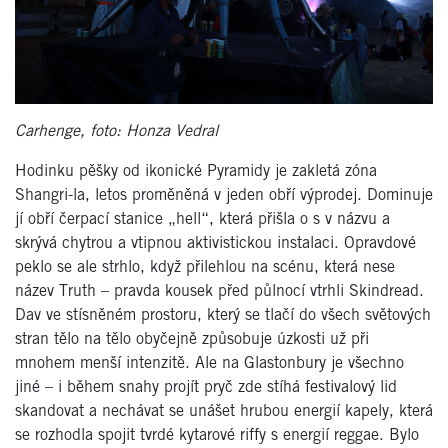
Carhenge, foto: Honza Vedral
Hodinku pěšky od ikonické Pyramidy je zakletá zóna
Shangri-la, letos proměněná v jeden obří výprodej. Dominuje
jí obří čerpací stanice „hell“, která přišla o s v názvu a
skrývá chytrou a vtipnou aktivistickou instalaci. Opravdové
peklo se ale strhlo, když přilehlou na scénu, která nese
název Truth – pravda kousek před půlnocí vtrhli Skindread.
Dav ve stísněném prostoru, který se tlačí do všech světových
stran tělo na tělo obyčejně způsobuje úzkosti už při
mnohem menší intenzitě. Ale na Glastonbury je všechno
jiné – i během snahy projít pryč zde stíhá festivalový lid
skandovat a nechávat se unášet hrubou energií kapely, která
se rozhodla spojit tvrdé kytarové riffy s energií reggae. Bylo