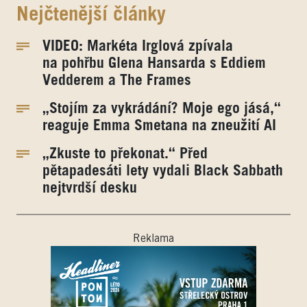
Nejčtenější články
VIDEO: Markéta Irglová zpívala
na pohřbu Glena Hansarda s Eddiem
Vedderem a The Frames
„Stojím za vykrádání? Moje ego jásá,“
reaguje Emma Smetana na zneužití AI
„Zkuste to překonat.“ Před
pětapadesáti lety vydali Black Sabbath
nejtvrdší desku
Reklama