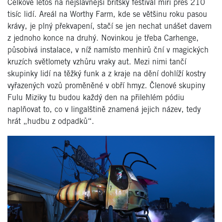
Celkově letos na nejslavnější britský festival míří přes 210
tisíc lidí. Areál na Worthy Farm, kde se většinu roku pasou
krávy, je plný překvapení, stačí se jen nechat unášet davem
z jednoho konce na druhý. Novinkou je třeba Carhenge,
působivá instalace, v níž namísto menhirů ční v magických
kruzích světlomety vzhůru vraky aut. Mezi nimi tančí
skupinky lidí na těžký funk a z kraje na dění dohlíží kostry
vyřazených vozů proměněné v obří hmyz. Členové skupiny
Fulu Miziky tu budou každý den na přilehlém pódiu
naplňovat to, co v lingalštině znamená jejich název, tedy
hrát „hudbu z odpadků“.