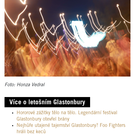
Foto: Honza Vedral
Více o letošním Glastonbury
Hororové zážitky tělo na tělo. Legendární festival
Glastonbury otevřel brány
Nejhůře utajené tajemství Glastonbury? Foo Fighters
hráli bez keců