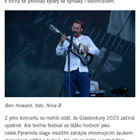
v nichž se prolínají kytary se synťáky i violoncellem.
Ben Howard, foto: Nina B
Z jeho koncertu se mohlo zdát, že Glastonbury 2023 začíná
opatrně. Ale tenhle festival se těžko hodnotí jako
celek.Pyramida stage mezitím zahájila ohromujicím zvukem