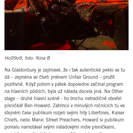
Ho99o9, foto: Nina B
Na Glastonbury je zajímavé, že i tak autentické peklo se tu
dá – zejména ve čtvrti jménem Unfair Ground – prožít
pozitivně. Když potom v pátek dopoledne začínal program
na hlavních pódiích, byla už nálada docela jiná. Na Other
stage – druhé hlavní scéně - ho trochu netradičně otevřel
písničkář Ben Howard. Zatímco v minulých ročnících tu ve
stejném čase publikum rozjeli svými hity Libertines, Kaiser
Chiefs, nebo Manic Street Preachers, Howard si publikum
pomalu namotával svými náladovými indie písničkami,