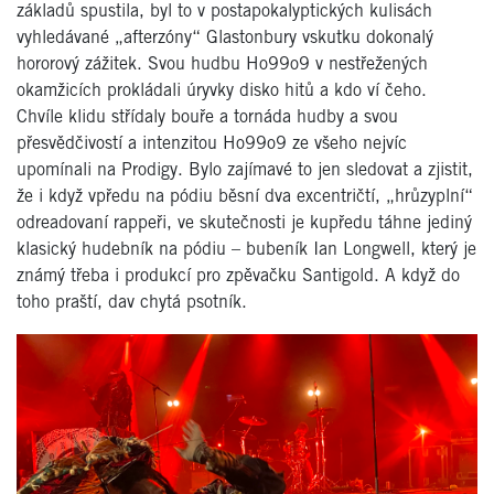
základů spustila, byl to v postapokalyptických kulisách
vyhledávané „afterzóny“ Glastonbury vskutku dokonalý
hororový zážitek. Svou hudbu Ho99o9 v nestřežených
okamžicích prokládali úryvky disko hitů a kdo ví čeho.
Chvíle klidu střídaly bouře a tornáda hudby a svou
přesvědčivostí a intenzitou Ho99o9 ze všeho nejvíc
upomínali na Prodigy. Bylo zajímavé to jen sledovat a zjistit,
že i když vpředu na pódiu běsní dva excentričtí, „hrůzyplní“
odreadovaní rappeři, ve skutečnosti je kupředu táhne jediný
klasický hudebník na pódiu – bubeník Ian Longwell, který je
známý třeba i produkcí pro zpěvačku Santigold. A když do
toho praští, dav chytá psotník.