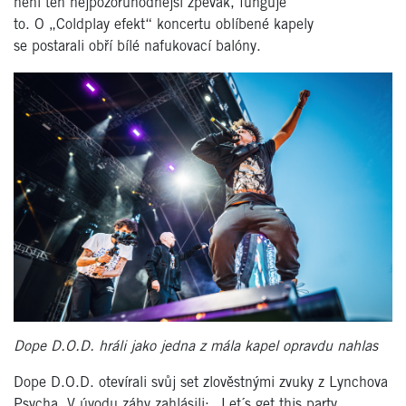
není ten nejpozoruhodnější zpěvák, funguje
to. O „Coldplay efekt“ koncertu oblíbené kapely
se postarali obří bílé nafukovací balóny.
Dope D.O.D. hráli jako jedna z mála kapel opravdu nahlas
Dope D.O.D. otevírali svůj set zlověstnými zvuky z Lynchova
Psycha. V úvodu záhy zahlásili: „Let´s get this party