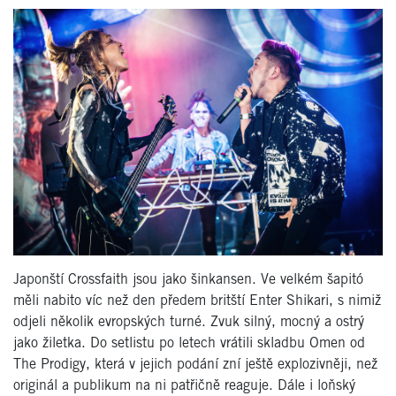
Japonští Crossfaith jsou jako šinkansen. Ve velkém šapitó
měli nabito víc než den předem britští Enter Shikari, s nimiž
odjeli několik evropských turné. Zvuk silný, mocný a ostrý
jako žiletka. Do setlistu po letech vrátili skladbu Omen od
The Prodigy, která v jejich podání zní ještě explozivněji, než
originál a publikum na ni patřičně reaguje. Dále i loňský