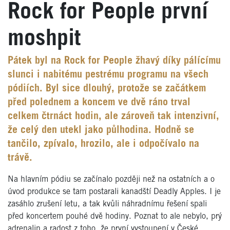
Rock for People první
moshpit
Pátek byl na Rock for People žhavý díky pálícímu
slunci i nabitému pestrému programu na všech
pódiích. Byl sice dlouhý, protože se začátkem
před polednem a koncem ve dvě ráno trval
celkem čtrnáct hodin, ale zároveň tak intenzivní,
že celý den utekl jako půlhodina. Hodně se
tančilo, zpívalo, hrozilo, ale i odpočívalo na
trávě.
Na hlavním pódiu se začínalo později než na ostatních a o
úvod produkce se tam postarali kanadští Deadly Apples. I je
zasáhlo zrušení letu, a tak kvůli náhradnímu řešení spali
před koncertem pouhé dvě hodiny. Poznat to ale nebylo, prý
adrenalin a radost z toho, že první vystoupení v České