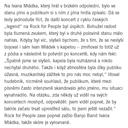
Na Ivana Mládka, který hrál v brzkém odpoledni, bylo ve
stanu plno a publikum si s ním z plna hrdla zpívalo. Dá se
tedy jednoduše říct, že další koncert z cyklu českých
„legend“ na Rock for People byl úspěch. Bohužel radost
byla tlumená zvukem, který byl v druhé polovině stanu málo
nahlas. Kdyby byl víc, slyšeli bychom, že s tím, že se neslyší
bojoval i sám Ivan Mládek s kapelou – zmiňoval to totiž už
z pódia a následně to potvrdil po koncertě, kdy nám řekl:
„Špatně jsme se slyšeli, kapela byla rozházená a nikdo
nechytal druhého. Takže i když atmosféra byla díky publiku
úžasná, muzikantský zážitek to pro nás moc nebyl,“ litoval
hudebník, nicméně souhlasil, že publikum, které mezi
písněmi často intenzivně skandovalo jeho jméno, mu situaci
vynahradilo. Na otázku, zda někdy už viděl na svých
koncertech moshpit, odpověděl: jsem viděl poprvé, že by
takhle začalo trsat uprostřed sálu, to jsem ještě nezažil.“
Rock for People zase poprvé zažilo Banjo Band Ivana
Mládka, takže skóre je vyrovnané.