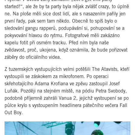
started!“, ale že by ta party byla nějak zvlášť crazy, to úplně
ne. Na ploše měli sice dost lidí, ale s nasazením pařily jen
první řady, pak sem tam někdo. Obecně to spíš bylo o
sledování gangu rapperů, podupávání si, pohupování se a
pokyvování hlavou do rytmu. Fotografové měli zakázáno
kapelu fotit při osmém tracku. Před ním byla naše
zvědavost, proč, ukojena, když oznámila, že bude pořizovat
záběry do oficiálního videa.
Z tuzemských vystupujících velmi potěšili The Atavists, kteří
vystoupili se záskokem za mikrofonem. Po operaci
skřehotajícího Adama Krofiana ve zpěvu zastoupil Josef
Luňák. Později na stejném místě, na pódiu Petra Svobody,
podobně příjemně zahráli Vanua 2, jejichž vystoupení se po
půlce krylo s vystoupením headlinera pátečního večera Fall
Out Boy.