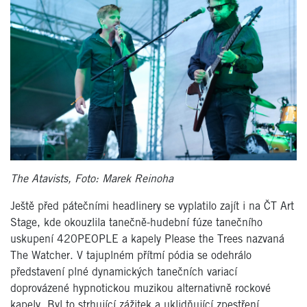
The Atavists, Foto: Marek Reinoha
Ještě před pátečními headlinery se vyplatilo zajít i na ČT Art
Stage, kde okouzlila tanečně-hudební fúze tanečního
uskupení 420PEOPLE a kapely Please the Trees nazvaná
The Watcher. V tajuplném přítmí pódia se odehrálo
představení plné dynamických tanečních variací
doprovázené hypnotickou muzikou alternativně rockové
kapely. Byl to strhující zážitek a uklidňující zpestření