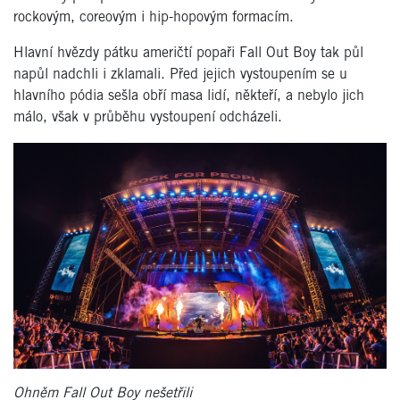
rockovým, coreovým i hip-hopovým formacím.
Hlavní hvězdy pátku američtí popaři Fall Out Boy tak půl
napůl nadchli i zklamali. Před jejich vystoupením se u
hlavního pódia sešla obří masa lidí, někteří, a nebylo jich
málo, však v průběhu vystoupení odcházeli.
Ohněm Fall Out Boy nešetřili