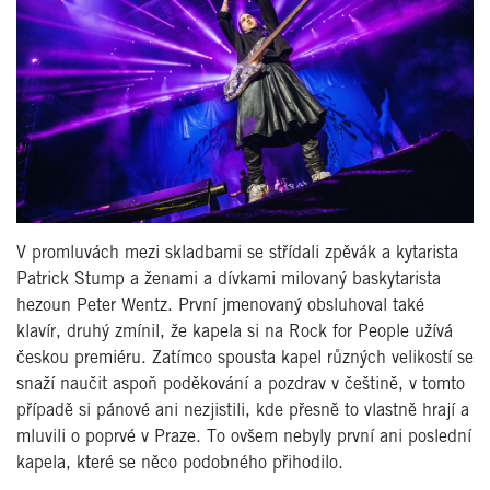
V promluvách mezi skladbami se střídali zpěvák a kytarista
Patrick Stump a ženami a dívkami milovaný baskytarista
hezoun Peter Wentz. První jmenovaný obsluhoval také
klavír, druhý zmínil, že kapela si na Rock for People užívá
českou premiéru. Zatímco spousta kapel různých velikostí se
snaží naučit aspoň poděkování a pozdrav v češtině, v tomto
případě si pánové ani nezjistili, kde přesně to vlastně hrají a
mluvili o poprvé v Praze. To ovšem nebyly první ani poslední
kapela, které se něco podobného přihodilo.