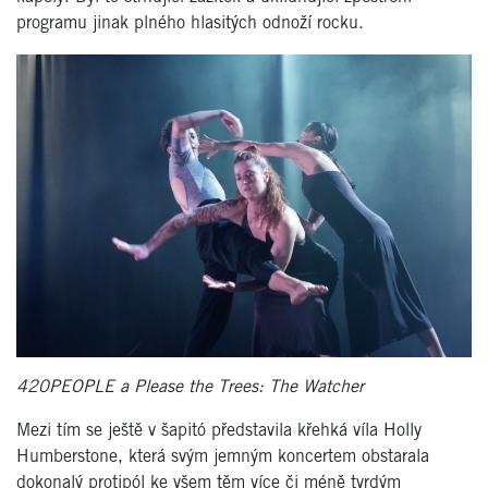
programu jinak plného hlasitých odnoží rocku.
420PEOPLE a Please the Trees: The Watcher
Mezi tím se ještě v šapitó představila křehká víla Holly
Humberstone, která svým jemným koncertem obstarala
dokonalý protipól ke všem těm více či méně tvrdým