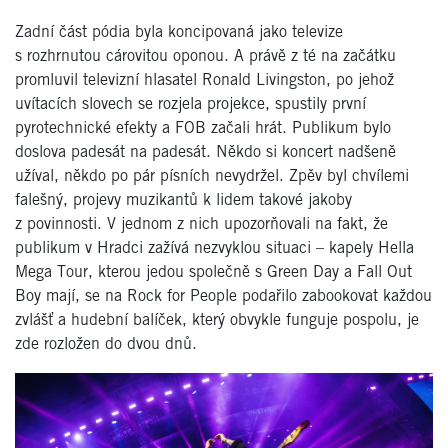
Zadní část pódia byla koncipovaná jako televize
s rozhrnutou cárovitou oponou. A právě z té na začátku
promluvil televizní hlasatel Ronald Livingston, po jehož
uvítacích slovech se rozjela projekce, spustily první
pyrotechnické efekty a FOB začali hrát. Publikum bylo
doslova padesát na padesát. Někdo si koncert nadšeně
užíval, někdo po pár písních nevydržel. Zpěv byl chvílemi
falešný, projevy muzikantů k lidem takové jakoby
z povinnosti. V jednom z nich upozorňovali na fakt, že
publikum v Hradci zažívá nezvyklou situaci – kapely Hella
Mega Tour, kterou jedou společně s Green Day a Fall Out
Boy mají, se na Rock for People podařilo zabookovat každou
zvlášť a hudební balíček, který obvykle funguje pospolu, je
zde rozložen do dvou dnů.