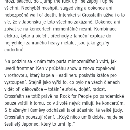
hrozí, skáčou, do „jump the fuck up“ se zapojili úplně
všichni. Nechyběl moshpit, stagediving a dokonce ani
nebezpečná wall of death. Interakci si Crossfaith užívali o to
víc, že v Japonsku je toto všechno zakázané. Dokonce ani
zpívat se na koncertech momentálně nesmí. Kombinace
elektra, kytar a bicích, přechody z taneční exploze do
nejrychleji zahraného heavy metalu, jsou jako gejzíry
endorfinů.
Na podzim se k nám tato parta mimozemšťanů vrátí, jak
uvedl frontman Ken v průběhu show a znovu zopakoval
v rozhovoru, který kapela Headlineru poskytla krátce pro
vystoupení. Stejně jako vyřkl to, co bylo na všech členech
vidět při děkovačce – totální euforie, dojetí, radost.
Crossfaith se totiž právě na Rock for People po pandemické
pauze vrátili k tomu, co v životě nejvíc milují, ke koncertům.
S blaženými úsměvy odcházeli také účastníci té velké jízdy.
Crossfaith potvrzují rčení: „Když něco umíš dobře, najde se
šestiletý Japonec, který to umí líp.“