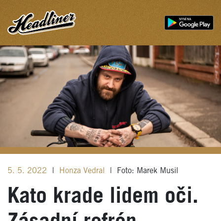
5. 5. 2022
|
Honza Vedral
|
Foto: Marek Musil
Kato krade lidem oči.