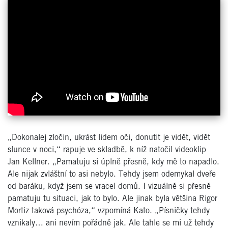
„Dokonalej zločin, ukrást lidem oči, donutit je vidět, vidět
slunce v noci,“ rapuje ve skladbě, k níž natočil videoklip
Jan Kellner. „Pamatuju si úplně přesně, kdy mě to napadlo.
Ale nijak zvláštní to asi nebylo. Tehdy jsem odemykal dveře
od baráku, když jsem se vracel domů. I vizuálně si přesně
pamatuju tu situaci, jak to bylo. Ale jinak byla většina Rigor
Mortiz taková psychóza,“ vzpomíná Kato. „Písničky tehdy
vznikaly… ani nevím pořádně jak. Ale tahle se mi už tehdy