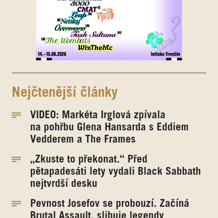
Nejčtenější články
VIDEO: Markéta Irglová zpívala
na pohřbu Glena Hansarda s Eddiem
Vedderem a The Frames
„Zkuste to překonat.“ Před
pětapadesáti lety vydali Black Sabbath
nejtvrdší desku
Pevnost Josefov se probouzí. Začíná
Brutal Assault, slibuje legendy