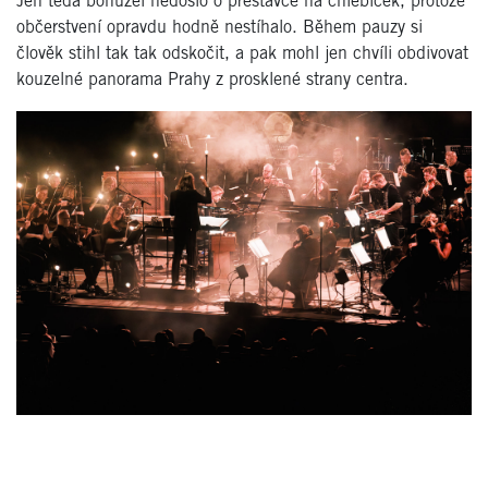
Jen teda bohužel nedošlo o přestávce na chlebíček, protože
občerstvení opravdu hodně nestíhalo. Během pauzy si
člověk stihl tak tak odskočit, a pak mohl jen chvíli obdivovat
kouzelné panorama Prahy z prosklené strany centra.