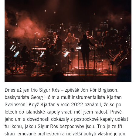
Dnes už jen trio Sigur Rós – zpěvák Jón Þór Birgisson,
baskytarista Georg Hólm a multiinstrumentalista Kjartan
Sveinsson. Když Kjartan v roce 2022 oznámil, že se po
letech do islandské kapely vrací, měl jsem radost. Právě
jeho um a dovednosti dokázaly z postrockové kapely udělat
tu ikonu, jakou Sigur Rós bezpochyby jsou. Trio je ze tří
stran lemované orchestrem a největší pohyb vlastně je jen