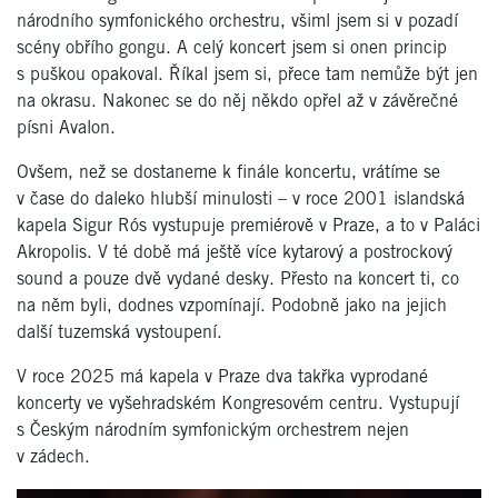
národního symfonického orchestru, všiml jsem si v pozadí
scény obřího gongu. A celý koncert jsem si onen princip
s puškou opakoval. Říkal jsem si, přece tam nemůže být jen
na okrasu. Nakonec se do něj někdo opřel až v závěrečné
písni Avalon.
Ovšem, než se dostaneme k finále koncertu, vrátíme se
v čase do daleko hlubší minulosti – v roce 2001 islandská
kapela Sigur Rós vystupuje premiérově v Praze, a to v Paláci
Akropolis. V té době má ještě více kytarový a postrockový
sound a pouze dvě vydané desky. Přesto na koncert ti, co
na něm byli, dodnes vzpomínají. Podobně jako na jejich
další tuzemská vystoupení.
V roce 2025 má kapela v Praze dva takřka vyprodané
koncerty ve vyšehradském Kongresovém centru. Vystupují
s Českým národním symfonickým orchestrem nejen
v zádech.