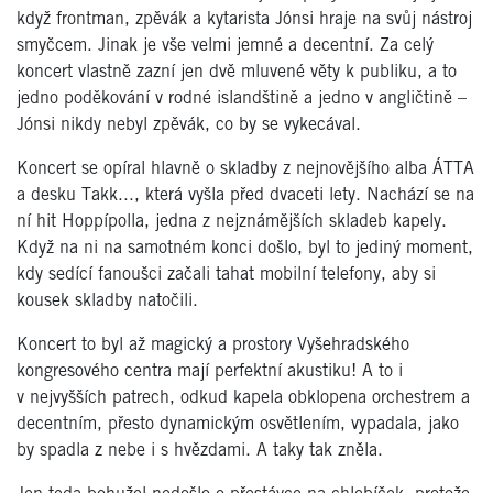
když frontman, zpěvák a kytarista Jónsi hraje na svůj nástroj
smyčcem. Jinak je vše velmi jemné a decentní. Za celý
koncert vlastně zazní jen dvě mluvené věty k publiku, a to
jedno poděkování v rodné islandštině a jedno v angličtině –
Jónsi nikdy nebyl zpěvák, co by se vykecával.
Koncert se opíral hlavně o skladby z nejnovějšího alba ÁTTA
a desku Takk..., která vyšla před dvaceti lety. Nachází se na
ní hit Hoppípolla, jedna z nejznámějších skladeb kapely.
Když na ni na samotném konci došlo, byl to jediný moment,
kdy sedící fanoušci začali tahat mobilní telefony, aby si
kousek skladby natočili.
Koncert to byl až magický a prostory Vyšehradského
kongresového centra mají perfektní akustiku! A to i
v nejvyšších patrech, odkud kapela obklopena orchestrem a
decentním, přesto dynamickým osvětlením, vypadala, jako
by spadla z nebe i s hvězdami. A taky tak zněla.