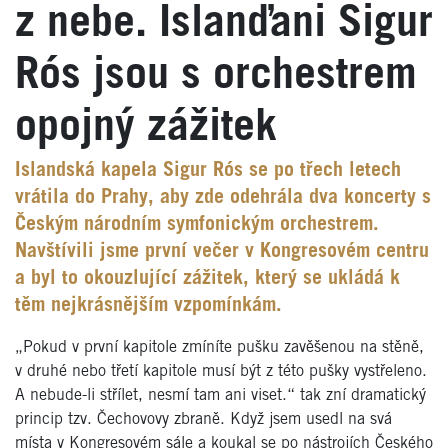
z nebe. Islanďani Sigur
Rós jsou s orchestrem
opojný zážitek
Islandská kapela Sigur Rós se po třech letech
vrátila do Prahy, aby zde odehrála dva koncerty s
Českým národním symfonickým orchestrem.
Navštívili jsme první večer v Kongresovém centru
a byl to okouzlující zážitek, který se ukládá k
těm nejkrásnějším vzpomínkám.
„Pokud v první kapitole zmíníte pušku zavěšenou na stěně,
v druhé nebo třetí kapitole musí být z této pušky vystřeleno.
A nebude-li střílet, nesmí tam ani viset.“ tak zní dramatický
princip tzv. Čechovovy zbraně. Když jsem usedl na svá
místa v Kongresovém sále a koukal se po nástrojích Českého