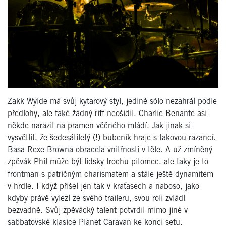
Zakk Wylde má svůj kytarový styl, jediné sólo nezahrál podle
předlohy, ale také žádný riff neošidil. Charlie Benante asi
někde narazil na pramen věčného mládí. Jak jinak si
vysvětlit, že šedesátiletý (!) bubeník hraje s takovou razancí.
Basa Rexe Browna obracela vnitřnosti v těle. A už zmíněný
zpěvák Phil může být lidsky trochu pitomec, ale taky je to
frontman s patričným charismatem a stále ještě dynamitem
v hrdle. I když přišel jen tak v kraťasech a naboso, jako
kdyby právě vylezl ze svého traileru, svou roli zvládl
bezvadně. Svůj zpěvácký talent potvrdil mimo jiné v
sabbatovské klasice Planet Caravan ke konci setu.