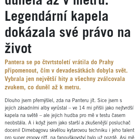
duněla až v metru.
Legendární kapela
dokázala své právo na
život
Pantera se po čtvrtstoletí vrátila do Prahy
připomenout, čím v devadesátkách dobyla svět.
Vybrala jen největší hity a všechny zválcovala
zvukem, co duněl až k metru.
Dlouho jsem přemýšlel, zda na Panteru jít. Sice jsem s
jejich zásadními alby vyrůstal – ve 14 mi přišli jako nejtvrdší
kapela na světě – ale jejich hudba pro mě v testu časem
neobstála. A i když jsem jako starší a zkušenější posluchač
docenil Dimebagovu skvělou kytarovou techniku i jeho talent
pro super groovy riff, na fanouškovství bylo už pozdě. Asi mě