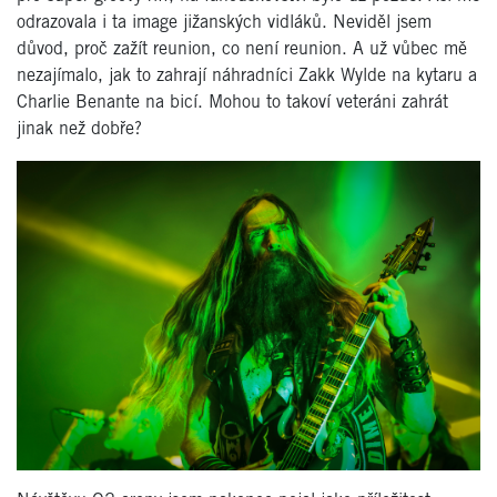
odrazovala i ta image jižanských vidláků. Neviděl jsem
důvod, proč zažít reunion, co není reunion. A už vůbec mě
nezajímalo, jak to zahrají náhradníci Zakk Wylde na kytaru a
Charlie Benante na bicí. Mohou to takoví veteráni zahrát
jinak než dobře?