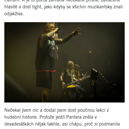
členům. A je to pocta zahraná nečekaně přísně, zatraceně
hlasitě a dost tight, jako kdyby se všichni muzikantsky znali
odjakživa.
Nečekal jsem nic a dostal jsem dost poučnou lekci z
hudební historie. Protože jestli Pantera zněla v
devadesátkách nějak takhle, asi chápu, proč si podmanila