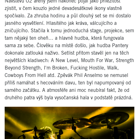
Návštěvu O2 areny jsem nakonec pojal jako příležitost
zjistit, v čem kouzlo jedné devadesátkové ikony vlastně
spočívalo. Za zhruba hodinu a půl dlouhý set se mi dostalo
jasného vysvětlení. Hlasitého jak kráva, válcujícího a
zničujícího. Stačila k tomu jednoduchá stage, projekce, sem
tam nějaký ten oheň… a hlavně hudba, která fungovala
sama za sebe. Člověku na místě došlo, jak hudba Pantery
dokonale zatlouká naživo. Setlist přitom stavěl jen na těch
největších kladivech: A New Level, Mouth For War, Strength
Beyond Strength, I'm Broken, Fucking Hostile, Walk,
Cowboys From Hell atd. Zpěvák Phil Anselmo se nemusel
příliš namáhat s hecováním davu, ten byl napumpovaný od
samého začátku. A atmosféře ani moc neubíral fakt, že od
druhého patra výš byla vysočanská hala v podstatě prázdná.