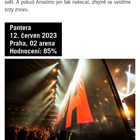
svět. A pokud Anselmo jen tak nekecal, zřejmě se uvidíme
brzy znovu.
Pantera
12. červen 2023
Praha, O2 arena
Hodnocení: 85%