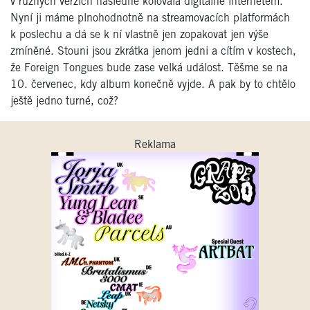
v různých verzích následně kolovala digitálně internetem.
Nyní ji máme plnohodnotně na streamovacích platformách
k poslechu a dá se k ní vlastně jen zopakovat jen výše
zmíněné. Stouni jsou zkrátka jenom jedni a cítím v kostech,
že Foreign Tongues bude zase velká událost. Těšme se na
10. červenec, kdy album konečně vyjde. A pak by to chtělo
ještě jedno turné, což?
Reklama