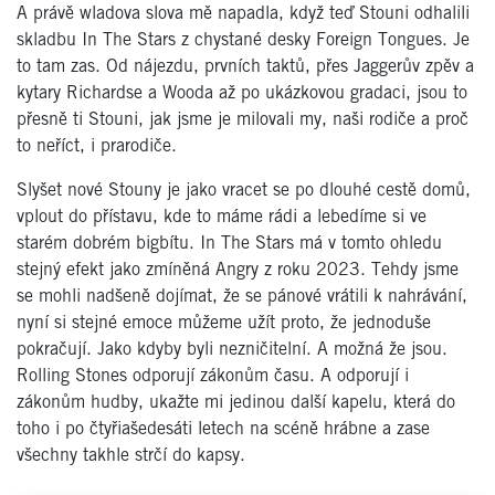
A právě wladova slova mě napadla, když teď Stouni odhalili
skladbu In The Stars z chystané desky Foreign Tongues. Je
to tam zas. Od nájezdu, prvních taktů, přes Jaggerův zpěv a
kytary Richardse a Wooda až po ukázkovou gradaci, jsou to
přesně ti Stouni, jak jsme je milovali my, naši rodiče a proč
to neříct, i prarodiče.
Slyšet nové Stouny je jako vracet se po dlouhé cestě domů,
vplout do přístavu, kde to máme rádi a lebedíme si ve
starém dobrém bigbítu. In The Stars má v tomto ohledu
stejný efekt jako zmíněná Angry z roku 2023. Tehdy jsme
se mohli nadšeně dojímat, že se pánové vrátili k nahrávání,
nyní si stejné emoce můžeme užít proto, že jednoduše
pokračují. Jako kdyby byli nezničitelní. A možná že jsou.
Rolling Stones odporují zákonům času. A odporují i
zákonům hudby, ukažte mi jedinou další kapelu, která do
toho i po čtyřiašedesáti letech na scéně hrábne a zase
všechny takhle strčí do kapsy.