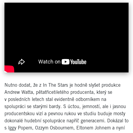
Nutno dodat, že z In The Stars je hodně slyšet produkce
Andrew Watta, pětatřicetiletého producenta, který se
v posledních letech stal evidentně odborníkem na
spolupráci se starými bardy. S úctou, jemností, ale i jasnou
producentskou vizí a pevnou rukou ve studiu buduje mosty
dokonalé hudební spolupráce napříč generacemi. Dokázal to
s Iggy Popem, Ozzym Osbournem, Eltonem Johnem a nyní