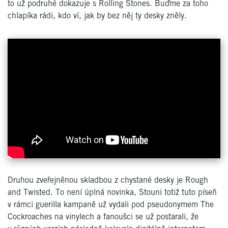
to už podruhé dokazuje s Rolling Stones. Buďme za toho
chlapíka rádi, kdo ví, jak by bez něj ty desky zněly.
Druhou zveřejněnou skladbou z chystané desky je Rough
and Twisted. To není úplná novinka, Stouni totiž tuto píseň
v rámci guerilla kampaně už vydali pod pseudonymem The
Cockroaches na vinylech a fanoušci se už postarali, že