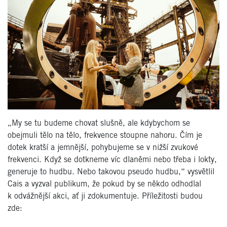
„My se tu budeme chovat slušně, ale kdybychom se
obejmuli tělo na tělo, frekvence stoupne nahoru. Čím je
dotek kratší a jemnější, pohybujeme se v nižší zvukové
frekvenci. Když se dotkneme víc dlaněmi nebo třeba i lokty,
generuje to hudbu. Nebo takovou pseudo hudbu,“ vysvětlil
Cais a vyzval publikum, že pokud by se někdo odhodlal
k odvážnější akci, ať ji zdokumentuje. Příležitost
i budou
zde: