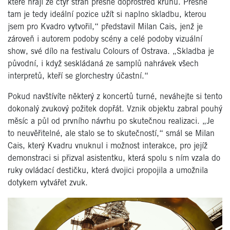
které hrají ze čtyř stran přesně doprostřed kruhu. Přesně
tam je tedy ideální pozice užít si naplno skladbu, kterou
jsem pro Kvadro vytvořil,“ představil Milan Cais, jenž je
zároveň i autorem podoby scény a celé podoby vizuální
show, své dílo na festivalu Colours of Ostrava. „Skladba je
původní, i když seskládaná ze samplů nahrávek všech
interpretů, kteří se glorchestry účastní.“
Pokud navštívíte některý z koncertů turné, neváhejte si tento
dokonalý zvukový požitek dopřát. Vznik objektu zabral pouhý
měsíc a půl od prvního návrhu po skutečnou realizaci. „Je
to neuvěřitelné, ale stalo se to skutečností,“ smál se Milan
Cais, který Kvadru vnuknul i možnost interakce, pro jejíž
demonstraci si přizval asistentku, která spolu s ním vzala do
ruky ovládací destičku, která dvojici propojila a umožnila
dotykem vytvářet zvuk.