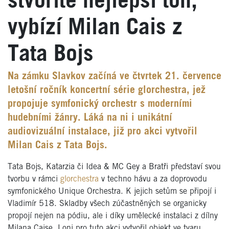
stvoříte nejlepší tón,
vybízí Milan Cais z
Tata Bojs
Na zámku Slavkov začíná ve čtvrtek 21. července
letošní ročník koncertní série glorchestra, jež
propojuje symfonický orchestr s moderními
hudebními žánry. Láká na ni i unikátní
audiovizuální instalace, již pro akci vytvořil
Milan Cais z Tata Bojs.
Tata Bojs, Katarzia či Idea & MC Gey a Bratři představí svou
tvorbu v rámci
glorchestra
v techno hávu a za doprovodu
symfonického Unique Orchestra. K jejich setům se připojí i
Vladimír 518. Skladby všech zúčastněných se organicky
propojí nejen na pódiu, ale i díky umělecké instalaci z dílny
Milana Caise. Loni pro tuto akci vytvořil objekt ve tvaru