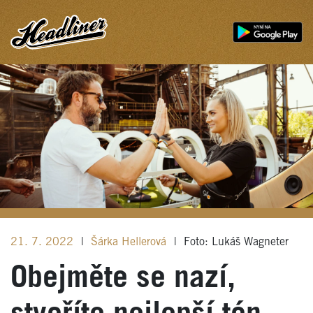
21. 7. 2022
|
Šárka Hellerová
|
Foto: Lukáš Wagneter
Obejměte se nazí,