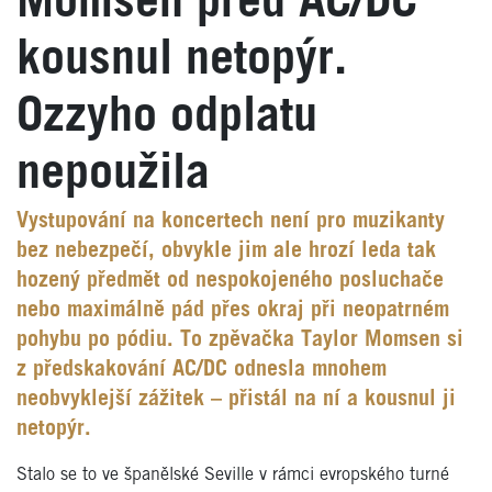
Momsen před AC/DC
kousnul netopýr.
Ozzyho odplatu
nepoužila
Vystupování na koncertech není pro muzikanty
bez nebezpečí, obvykle jim ale hrozí leda tak
hozený předmět od nespokojeného posluchače
nebo maximálně pád přes okraj při neopatrném
pohybu po pódiu. To zpěvačka Taylor Momsen si
z předskakování AC/DC odnesla mnohem
neobvyklejší zážitek – přistál na ní a kousnul ji
netopýr.
Stalo se to ve španělské Seville v rámci evropského turné