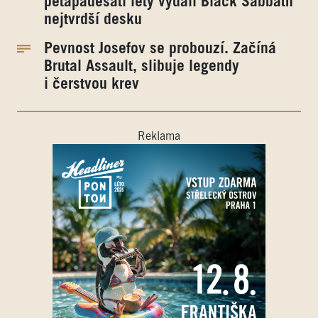
pětapadesáti lety vydali Black Sabbath
nejtvrdší desku
Pevnost Josefov se probouzí. Začíná
Brutal Assault, slibuje legendy
i čerstvou krev
Reklama