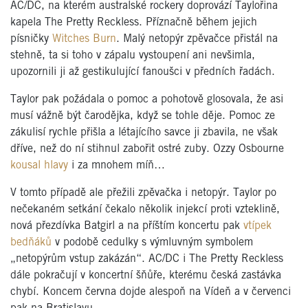
AC/DC, na kterém australské rockery doprovází Taylořina
kapela The Pretty Reckless. Příznačně během jejich
písničky
Witches Burn
. Malý netopýr zpěvačce přistál na
stehně, ta si toho v zápalu vystoupení ani nevšimla,
upozornili ji až gestikulující fanoušci v předních řadách.
Taylor pak požádala o pomoc a pohotově glosovala, že asi
musí vážně být čarodějka, když se tohle děje. Pomoc ze
zákulisí rychle přišla a létajícího savce ji zbavila, ne však
dříve, než do ní stihnul zabořit ostré zuby. Ozzy Osbourne
kousal hlavy
i za mnohem míň…
V tomto případě ale přežili zpěvačka i netopýr. Taylor po
nečekaném setkání čekalo několik injekcí proti vzteklině,
nová přezdívka Batgirl a na příštím koncertu pak
vtípek
bedňáků
v podobě cedulky s výmluvným symbolem
„netopýrům vstup zakázán“. AC/DC i The Pretty Reckless
dále pokračují v koncertní šňůře, kterému česká zastávka
chybí. Koncem června dojde alespoň na Vídeň a v červenci