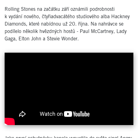
Rolling Stones na začátku září oznámili podrobnosti
k vydání nového, čtyřiadvacátého studiového alba Hackney
Diamonds, které nabídnou už 20. října. Na nahrávce se
podílelo několik hvězdných hostů - Paul McCartney, Lady
Gaga, Elton John a Stevie Wonder.