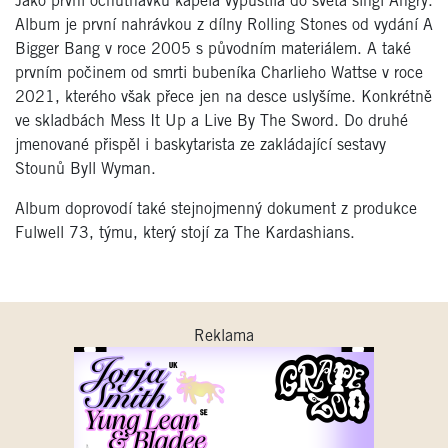
Jako první ochutnávku kapela vypustila do světa singl Angry.
Album je první nahrávkou z dílny Rolling Stones od vydání A
Bigger Bang v roce 2005 s původním materiálem. A také
prvním počinem od smrti bubeníka Charlieho Wattse v roce
2021, kterého však přece jen na desce uslyšíme. Konkrétně
ve skladbách Mess It Up a Live By The Sword. Do druhé
jmenované přispěl i baskytarista ze zakládající sestavy
Stounů Byll Wyman.
Album doprovodí také stejnojmenný dokument z produkce
Fulwell 73, týmu, který stojí za The Kardashians.
Reklama