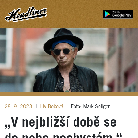
28. 9. 2023
|
Liv Boková
|
Foto: Mark Seliger
„V nejbližší době se