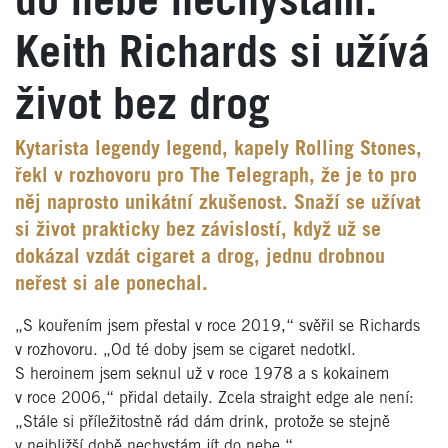
do nebe nechystám.“
Keith Richards si užívá
život bez drog
Kytarista legendy legend, kapely Rolling Stones,
řekl v rozhovoru pro The Telegraph, že je to pro
něj naprosto unikátní zkušenost. Snaží se užívat
si život prakticky bez závislostí, když už se
dokázal vzdát cigaret a drog, jednu drobnou
neřest si ale ponechal.
„S kouřením jsem přestal v roce 2019,“ svěřil se Richards
v rozhovoru. „Od té doby jsem se cigaret nedotkl.
S heroinem jsem seknul už v roce 1978 a s kokainem
v roce 2006,“ přidal detaily. Zcela straight edge ale není:
„Stále si příležitostně rád dám drink, protože se stejně
v nejbližší době nechystám jít do nebe.“