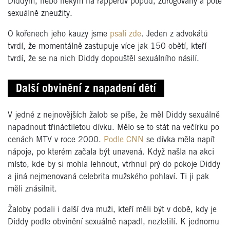
Diddym, nebo někým na rapperův popud, zdrogovány a poté
sexuálně zneužity.
O kořenech jeho kauzy jsme
psali zde
. Jeden z advokátů
tvrdí, že momentálně zastupuje více jak 150 obětí, kteří
tvrdí, že se na nich Diddy dopouštěl sexuálního násilí.
Další obvinění z napadení dětí
V jedné z nejnovějších žalob se píše, že měl Diddy sexuálně
napadnout třináctiletou dívku. Mělo se to stát na večírku po
cenách MTV v roce 2000.
Podle CNN
se dívka měla napít
nápoje, po kterém začala být unavená. Když našla na akci
místo, kde by si mohla lehnout, vtrhnul prý do pokoje Diddy
a jiná nejmenovaná celebrita mužského pohlaví. Ti ji pak
měli znásilnit.
Žaloby podali i další dva muži, kteří měli být v době, kdy je
Diddy podle obvinění sexuálně napadl, nezletilí. K jednomu