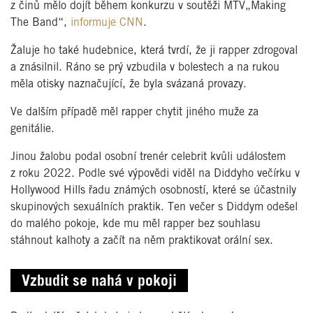
z činů mělo dojít během konkurzu v soutěži MTV„Making
The Band“,
informuje CNN
.
Žaluje ho také hudebnice, která tvrdí, že ji rapper zdrogoval
a znásilnil. Ráno se prý vzbudila v bolestech a na rukou
měla otisky naznačující, že byla svázaná provazy.
Ve dalším případě měl rapper chytit jiného muže za
genitálie.
Jinou žalobu podal osobní trenér celebrit kvůli událostem
z roku 2022. Podle své výpovědi viděl na Diddyho večírku v
Hollywood Hills řadu známých osobností, které se účastnily
skupinových sexuálních praktik. Ten večer s Diddym odešel
do malého pokoje, kde mu měl rapper bez souhlasu
stáhnout kalhoty a začít na něm praktikovat orální sex.
Vzbudit se nahá v pokoji