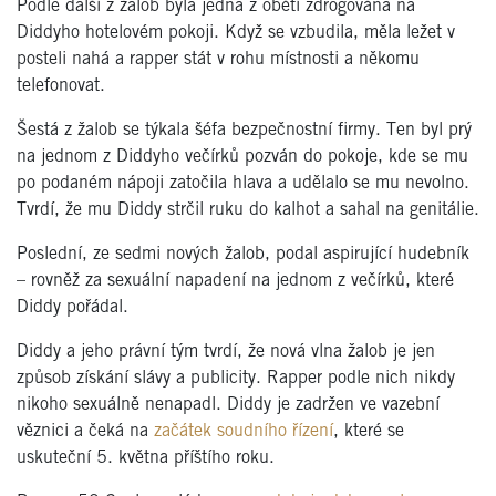
Podle další z žalob byla jedna z obětí zdrogována na
Diddyho hotelovém pokoji. Když se vzbudila, měla ležet v
posteli nahá a rapper stát v rohu místnosti a někomu
telefonovat.
Šestá z žalob se týkala šéfa bezpečnostní firmy. Ten byl prý
na jednom z Diddyho večírků pozván do pokoje, kde se mu
po podaném nápoji zatočila hlava a udělalo se mu nevolno.
Tvrdí, že mu Diddy strčil ruku do kalhot a sahal na genitálie.
Poslední, ze sedmi nových žalob, podal aspirující hudebník
– rovněž za sexuální napadení na jednom z večírků, které
Diddy pořádal.
Diddy a jeho právní tým tvrdí, že nová vlna žalob je jen
způsob získání slávy a publicity. Rapper podle nich nikdy
nikoho sexuálně nenapadl. Diddy je zadržen ve vazební
věznici a čeká na
začátek soudního řízení
, které se
uskuteční 5. května příštího roku.