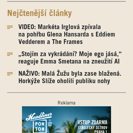
Nejčtenější články
VIDEO: Markéta Irglová zpívala
na pohřbu Glena Hansarda s Eddiem
Vedderem a The Frames
„Stojím za vykrádání? Moje ego jásá,“
reaguje Emma Smetana na zneužití AI
NAŽIVO: Malá Žužu byla zase blažená.
Horkýže Slíže oholili publiku nohy
Reklama