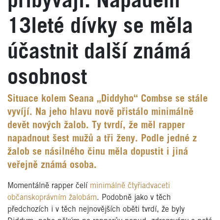
přibývají. Napadení
13leté dívky se měla
účastnit další známá
osobnost
Situace kolem Seana „Diddyho“ Combse se stále
vyvíjí. Na jeho hlavu nově přistálo minimálně
devět nových žalob. Ty tvrdí, že měl rapper
napadnout šest mužů a tři ženy. Podle jedné z
žalob se násilného činu měla dopustit i jiná
veřejně známá osoba.
Momentálně rapper čelí
minimálně čtyřiadvaceti
občanskoprávním žalobám
. Podobně jako v těch
předchozích i v těch nejnovějších oběti tvrdí, že byly