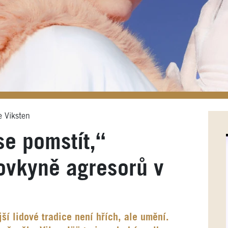
 Viksten
se pomstít,“
lovkyně agresorů v
ší lidové tradice není hřích, ale umění.