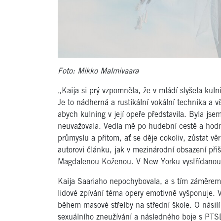
Foto: Mikko Malmivaara
„Kaija si prý vzpomněla, že v mládí slyšela kul
Je to nádherná a rustikální vokální technika a v
abych kulning v její opeře představila. Byla jsem
neuvažovala. Vedla mě po hudební cestě a hodn
průmyslu a přitom, ať se děje cokoliv, zůstat v
autorovi článku, jak v mezinárodní obsazení přiš
Magdalenou Koženou. V New Yorku vystřídanou 
Kaija Saariaho nepochybovala, a s tím záměrem 
lidové zpívání téma opery emotivně vyšponuje. V
během masové střelby na střední škole. O násil
sexuálního zneužívání a následného boje s PTSD