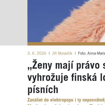
3. 6. 2026
|
Jiří Moravčík
|
Foto: Anna-Marie
„Ženy mají právo 
vyhrožuje finská 
písních
Zanášet do elektropopu i ty neposvátněj