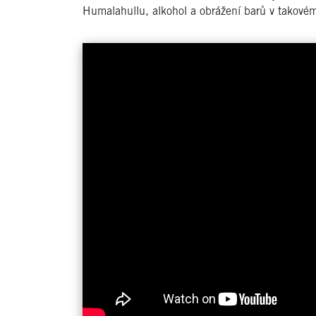
Humalahullu, alkohol a obrážení barů v takov