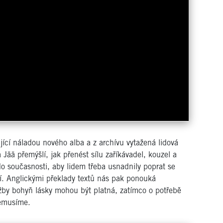
ící náladou nového alba a z archívu vytažená lidová
ää přemýšlí, jak přenést sílu zaříkávadel, kouzel a
 současnosti, aby lidem třeba usnadnily poprat se
čí. Anglickými překlady textů nás pak ponouká
by bohyň lásky mohou být platná, zatímco o potřebě
nemusíme.