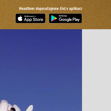
Headliner doporučujeme číst v aplikaci