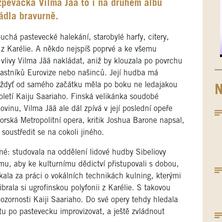
zpěvačka Vilma Jää to i na druhém albu
ládla bravurně.
há pastevecké halekání, starobylé harfy, citery,
z Karélie. A někdo nejspíš poprvé a ke všemu
vlivy Vilma Jää nakládat, aniž by klouzala po povrchu
častníků Eurovize nebo našinců. Její hudba má
vždyť od samého začátku měla po boku ne ledajakou
N
oletí Kaiju Saariaho. Finská velikánka soudobé
vinu, Vilma Jää ale dál zpívá v její poslední opeře
rská Metropolitní opera, kritik Joshua Barone napsal,
oustředit se na cokoli jiného.
é: studovala na oddělení lidové hudby Sibeliovy
mu, aby ke kulturnímu dědictví přistupovali s dobou,
kala za práci o vokálních technikách kulning, kterými
ibrala si ugrofinskou polyfonii z Karélie. S takovou
ozornosti Kaiji Saariaho. Do své opery tehdy hledala
 po pastevecku improvizovat, a ještě zvládnout