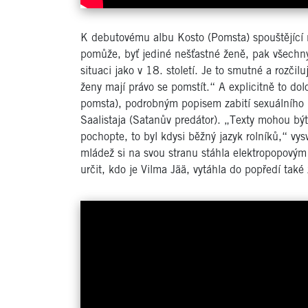
K debutovému albu Kosto (Pomsta) spouštějící 
pomůže, byť jediné nešťastné ženě, pak všechny 
situaci jako v 18. století. Je to smutné a rozčilu
ženy mají právo se pomstít.“ A explicitně to do
pomsta), podrobným popisem zabití sexuálního n
Saalistaja (Satanův predátor). „Texty mohou být
pochopte, to byl kdysi běžný jazyk rolníků,“ vys
mládež si na svou stranu stáhla elektropopovým
určit, kdo je Vilma Jää, vytáhla do popředí tak