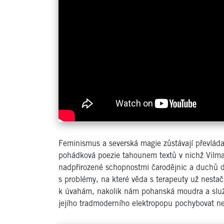
Feminismus a severská magie zůstávají převládaj
pohádková poezie tahounem textů v nichž Vilma J
nadpřirozené schopnostmi čarodějnic a duchů do
s problémy, na které věda s terapeuty už nesta
k úvahám, nakolik nám pohanská moudra a služ
jejího tradmoderního elektropopu pochybovat 