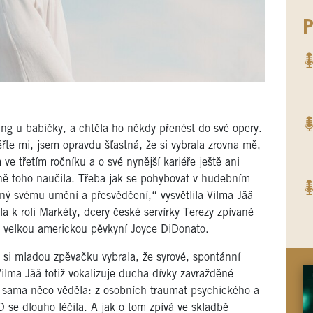
P
ning u babičky, a chtěla ho někdy přenést do své opery.
ěřte mi, jsem opravdu šťastná, že si vybrala zrovna mě,
 ve třetím ročníku a o své nynější kariéře ještě ani
ě toho naučila. Třeba jak se pohybovat v hudebním
ěrný svému umění a přesvědčení,“ vysvětlila Vilma Jää
la k roli Markéty, dcery české servírky Terezy zpívané
velkou americkou pěvkyní Joyce DiDonato.
si mladou zpěvačku vybrala, že syrové, spontánní
ilma Jää totiž vokalizuje ducha dívky zavražděné
í sama něco věděla: z osobních traumat psychického a
 se dlouho léčila. A jak o tom zpívá ve skladbě