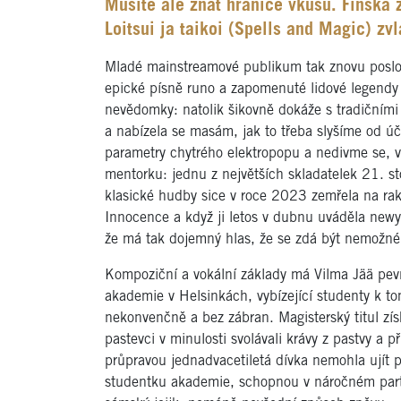
Musíte ale znát hranice vkusu. Finská 
Loitsui ja taikoi (Spells and Magic) zv
Mladé mainstreamové publikum tak znovu poslouc
epické písně runo a zapomenuté lidové legendy 
nevědomky: natolik šikovně dokáže s tradičními 
a nabízela se masám, jak to třeba slyšíme od ú
parametry chytrého elektropopu a nedivme se, 
mentorku: jednu z největších skladatelek 21. st
klasické hudby sice v roce 2023 zemřela na rako
Innocence a když ji letos v dubnu uváděla newyo
že má tak dojemný hlas, že se zdá být nemožné s
Kompoziční a vokální základy má Vilma Jää pevn
akademie v Helsinkách, vybízející studenty k to
nekonvenčně a bez zábran. Magisterský titul zís
pastevci v minulosti svolávali krávy z pastvy a př
průpravou jednadvacetiletá dívka nemohla ujít p
studentku akademie, schopnou v náročném partu