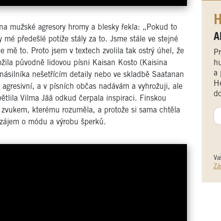
H
na mužské agresory hromy a blesky řekla: „Pokud to
A
mé předešlé potíže stály za to. Jsme stále ve stejné
je mě to. Proto jsem v textech zvolila tak ostrý úhel, že
Pr
hu
ložila původně lidovou písni Kaisan Kosto (Kaisina
a 
ásilníka nešetřícím detaily nebo ve skladbě Saatanan
He
 agresivní, a v písních občas nadávám a vyhrožuji, ale
do
větlila Vilma Jää odkud čerpala inspiraci. Finskou
 zvukem, kterému rozuměla, a protože si sama chtěla
é zájem o módu a výrobu šperků.
Va
Zá