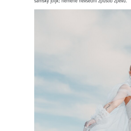
sámský joijk; neméně nevšední způsob zpěvu.