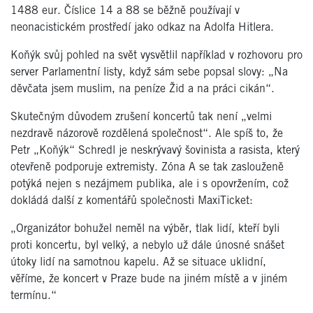
1488 eur. Číslice 14 a 88 se běžně používají v
neonacistickém prostředí jako odkaz na Adolfa Hitlera.
Koňýk svůj pohled na svět vysvětlil například v rozhovoru pro
server Parlamentní listy, když sám sebe popsal slovy: „Na
děvčata jsem muslim, na peníze Žid a na práci cikán“.
Skutečným důvodem zrušení koncertů tak není „velmi
nezdravě názorově rozdělená společnost“. Ale spíš to, že
Petr „Koňýk“ Schredl je neskrývavý šovinista a rasista, který
otevřeně podporuje extremisty. Zóna A se tak zaslouženě
potýká nejen s nezájmem publika, ale i s opovržením, což
dokládá další z komentářů společnosti MaxiTicket:
„Organizátor bohužel neměl na výběr, tlak lidí, kteří byli
proti koncertu, byl velký, a nebylo už dále únosné snášet
útoky lidí na samotnou kapelu. Až se situace uklidní,
věříme, že koncert v Praze bude na jiném místě a v jiném
termínu.“