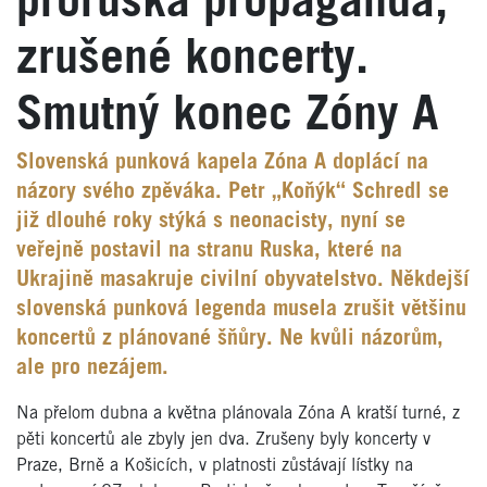
proruská propaganda,
zrušené koncerty.
Smutný konec Zóny A
Slovenská punková kapela Zóna A doplácí na
názory svého zpěváka. Petr „Koňýk“ Schredl se
již dlouhé roky stýká s neonacisty, nyní se
veřejně postavil na stranu Ruska, které na
Ukrajině masakruje civilní obyvatelstvo. Někdejší
slovenská punková legenda musela zrušit většinu
koncertů z plánované šňůry. Ne kvůli názorům,
ale pro nezájem.
Na přelom dubna a května plánovala Zóna A kratší turné, z
pěti koncertů ale zbyly jen dva. Zrušeny byly koncerty v
Praze, Brně a Košicích, v platnosti zůstávají lístky na