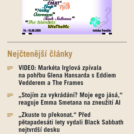
Nejčtenější články
VIDEO: Markéta Irglová zpívala
na pohřbu Glena Hansarda s Eddiem
Vedderem a The Frames
„Stojím za vykrádání? Moje ego jásá,“
reaguje Emma Smetana na zneužití AI
„Zkuste to překonat.“ Před
pětapadesáti lety vydali Black Sabbath
nejtvrdší desku