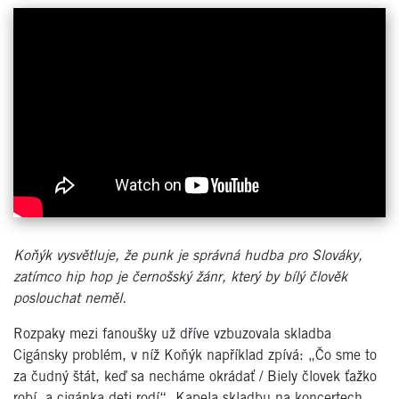
Koňýk vysvětluje, že punk je správná hudba pro Slováky,
zatímco hip hop je černošský žánr, který by bílý člověk
poslouchat neměl.
Rozpaky mezi fanoušky už dříve vzbuzovala skladba
Cigánsky problém, v níž Koňýk například zpívá: „Čo sme to
za čudný štát, keď sa necháme okrádať / Biely človek ťažko
robí, a cigánka deti rodí“. Kapela skladbu na koncertech