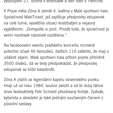
vystoupení 27. dubna v Bratislavě a den nato v Trenčíně.
V Praze měla Zóna A zahrát 4. května v Malé sportovní hale.
Společnost MaxiTicket, jež zajišťuje předprodej vstupenek
na celé turné, vysvětlila situaci kostrbatým a nejasný
vyjádřením: „Domyslíte si proč. Prostě tolik, že společnost je
velmi nezdravě názorově rozdělena.“
Na faceboovém eventu pražského koncertu nicméně
potvrdilo účast 46 fanoušků, dalších 116 zaškrtlo, že mají o
událost zájem. Malá sportovní hala přitom pojme přibližně
3500 diváků, dá se tedy předpokládat, že předprodej
vstupenek se blížil katastrofě.
Zóna A platili za legendární kapelu slovenského punku.
Hrají už od roku 1984, soubor založil a od té doby táhne
dnes šedesátiletý Petr Schredl přezdívaný Koňýk. Zpěvák,
kytarista a skladatel je také jediným současným členem z
původní sestavy.