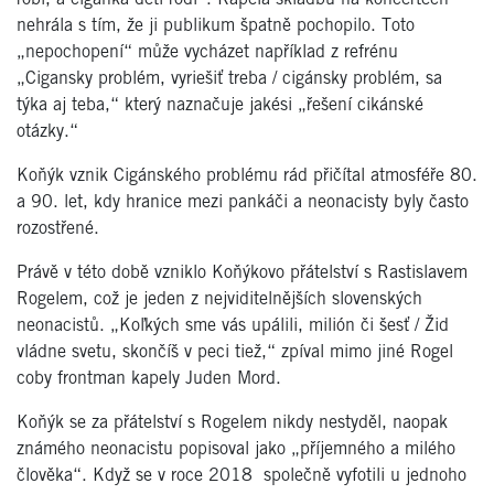
nehrála s tím, že ji publikum špatně pochopilo. Toto
„nepochopení“ může vycházet například z refrénu
„Cigansky problém, vyriešiť treba / cigánsky problém, sa
týka aj teba,“ který naznačuje jakési „řešení cikánské
otázky.“
Koňýk vznik Cigánského problému rád přičítal atmosféře 80.
a 90. let, kdy hranice mezi pankáči a neonacisty byly často
rozostřené.
Právě v této době vzniklo Koňýkovo přátelství s Rastislavem
Rogelem, což je jeden z nejviditelnějších slovenských
neonacistů. „Koľkých sme vás upálili, milión či šesť / Žid
vládne svetu, skončíš v peci tiež,“ zpíval mimo jiné Rogel
coby frontman kapely Juden Mord.
Koňýk se za přátelství s Rogelem nikdy nestyděl, naopak
známého neonacistu popisoval jako „příjemného a milého
člověka“. Když se v roce 2018 společně vyfotili u jednoho