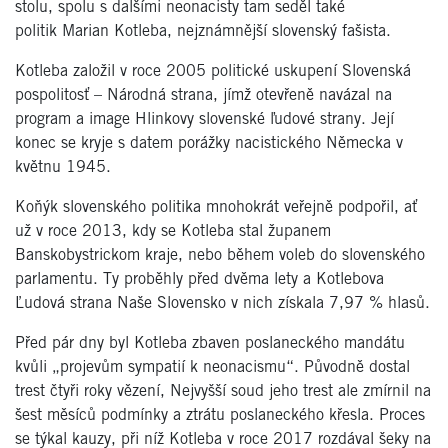
stolu, spolu s dalšími neonacisty tam seděl také
politik Marian Kotleba, nejznámnější slovenský fašista.
Kotleba založil v roce 2005 politické uskupení Slovenská
pospolitosť – Národná strana, jímž otevřeně navázal na
program a image Hlinkovy slovenské ľudové strany. Její
konec se kryje s datem porážky nacistického Německa v
květnu 1945.
Koňýk slovenského politika mnohokrát veřejně podpořil, ať
už v roce 2013, kdy se Kotleba stal županem
Banskobystrickom kraje, nebo během voleb do slovenského
parlamentu. Ty proběhly před dvěma lety a Kotlebova
Ľudová strana Naše Slovensko v nich získala 7,97 % hlasů.
Před pár dny byl Kotleba zbaven poslaneckého mandátu
kvůli „projevům sympatií k neonacismu“. Původně dostal
trest čtyři roky vězení, Nejvyšší soud jeho trest ale zmírnil na
šest měsíců podmínky a ztrátu poslaneckého křesla. Proces
se týkal kauzy, při níž Kotleba v roce 2017 rozdával šeky na