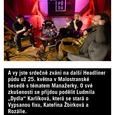
A vy jste srdečně zváni na další Headliner
půdu už 25. května v Malostranské
besedě s tématem Manažerky. O své
zkušenosti se přijdou podělit Ludmila
„Dydla“ Karlíková, která se stará o
Vypsanou fixu, Kateřina Žbirková a
Rozálie.