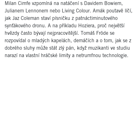
Milan Cimfe vzpomíná na natáčení s Davidem Bowiem,
Julianem Lennonem nebo Living Colour. Amák poutavě líčí,
jak Jaz Coleman staví písničku z patnáctiminutového
synťákového dronu. A na příkladu Hoziera, proč největší
hvězdy často bývají nejpracovitější. Tomáš Fröde se
rozpovídal o mladých kapelách, demáčích a o tom, jak se z
dobrého sluhy může stát zlý pán, když muzikanti ve studiu
narazí na vlastní hráčské limity a netrumfnou technologie.