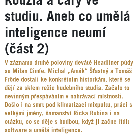
Kouzla a čáry ve
studiu. Aneb co umělá
inteligence neumí
(část 2)
V záznamu druhé poloviny deváté Headliner půdy
se Milan Cimfe, Michal „Amák“ Šťastný a Tomáš
Fröde dostali ke konkrétním historkám, které se
dějí za sklem režie hudebního studia. Začalo to
nevinným přespáváním v nahrávací místnosti.
Došlo i na smrt pod klimatizací mixpultu, práci s
velkými jmény, šamanství Ricka Rubina i na
otázku, co se děje s hudbou, když ji začne řídit
software a umělá inteligence.