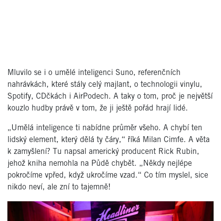
Mluvilo se i o umělé inteligenci Suno, referenčních
nahrávkách, které stály celý majlant, o technologii vinylu,
Spotify, CDčkách i AirPodech. A taky o tom, proč je největší
kouzlo hudby právě v tom, že ji ještě pořád hrají lidé.
„Umělá inteligence ti nabídne průměr všeho. A chybí ten
lidský element, který dělá ty čáry,“ říká Milan Cimfe. A věta
k zamyšlení? Tu napsal americký producent Rick Rubin,
jehož kniha nemohla na Půdě chybět. „Někdy nejlépe
pokročíme vpřed, když ukročíme vzad.“ Co tím myslel, sice
nikdo neví, ale zní to tajemně!