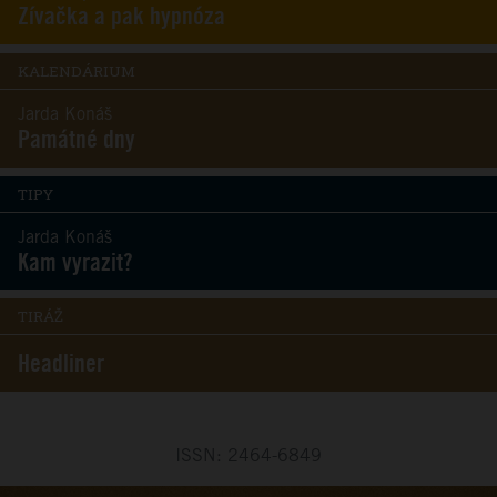
Zívačka a pak hypnóza
KALENDÁRIUM
Jarda Konáš
Památné dny
TIPY
Jarda Konáš
Kam vyrazit?
TIRÁŽ
Headliner
ISSN: 2464-6849