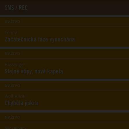
SMS / REC
NAŽIVO
Lenny
Začátečnická fáze vynechána
NAŽIVO
Passenger
Stejné vtipy, nově kapela
NAŽIVO
Wolf Alice
Chyběla jiskra
NAŽIVO
Nickelback