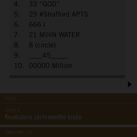
DUEL
Xindl X
Kvadratura záchranného kruhu
SMS / REC 1/2