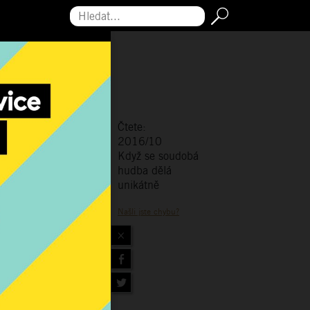
Hledat...
Čtete:
2016/10
Když se soudobá
hudba dělá
unikátně
Našli jste chybu?
×