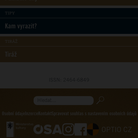
TIPY
Kam vyrazit?
TIRÁŽ
Tiráž
ISSN: 2464-6849
Hledat...
Osobní údaje
Inzerce
Kontakt
Spravovat souhlas s nastavením osobních údajů