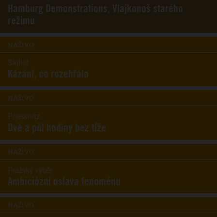
Hamburg Demonstrations, Vlajkonoš starého
režimu
NAŽIVO
Skillet
Kázání, co rozehřálo
NAŽIVO
Priessnitz
Dvě a půl hodiny bez tíže
NAŽIVO
Pražský výběr
Ambiciózní oslava fenoménu
NAŽIVO