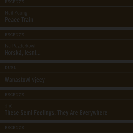
RECENZE
Neil Young
Peace Train
RECENZE
Iva Pazderková
Horská, lesní...
DUEL
Wanastowi vjecy
RECENZE
dné
These Semi Feelings, They Are Everywhere
RECENZE