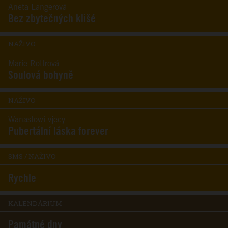
Aneta Langerová
Bez zbytečných klišé
NAŽIVO
Marie Rottrová
Soulová bohyně
NAŽIVO
Wanastowi vjecy
Pubertální láska forever
SMS / NAŽIVO
Rychle
KALENDÁRIUM
Památné dny