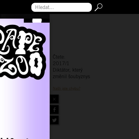
Hledat...
Čtete:
2017/1
Diktátor, který
změnil šoubyznys
Našli jste chybu?
×