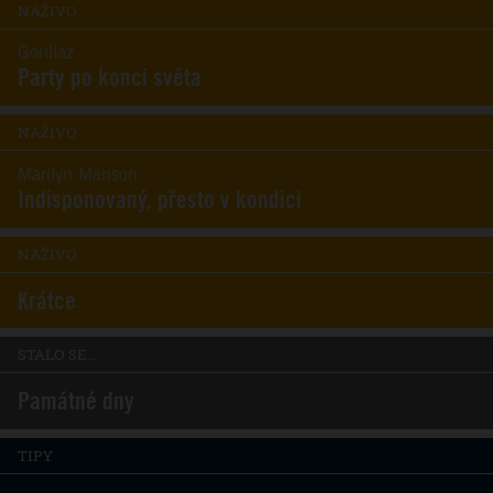
NAŽIVO
Gorillaz
Party po konci světa
NAŽIVO
Marilyn Manson
Indisponovaný, přesto v kondici
NAŽIVO
Krátce
STALO SE...
Památné dny
TIPY