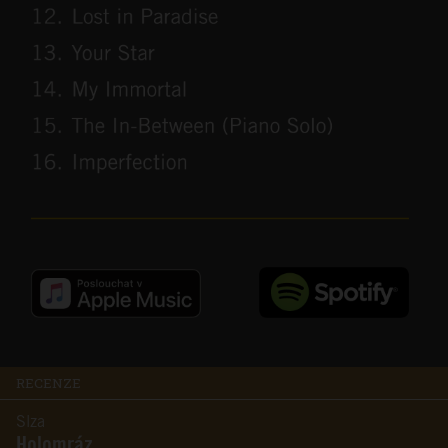
RECENZE
Slza
Holomráz