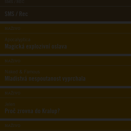
SMS / REC
SMS / Rec
NAŽIVO
Apocalyptica
Magická explozivní oslava
NAŽIVO
Naked & Famous
Mladistvá nespoutanost vyprchala
NAŽIVO
Jelen
Proč zrovna do Kralup?
NAŽIVO