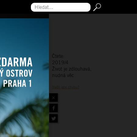
Hledat...
Čtete:
2019/4
Život je zdlouhavá,
nudná věc
Našli jste chybu?
×