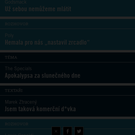
Godsmack
Už sebou nemůžeme mlátit
ROZHOVOR
Poly
Hemala pro nás „nastavil zrcadlo“
TÉMA
The Specials
Apokalypsa za slunečného dne
TEXTAŘI
Marek Ztracený
Jsem taková komerční d*vka
ROZHOVOR
×