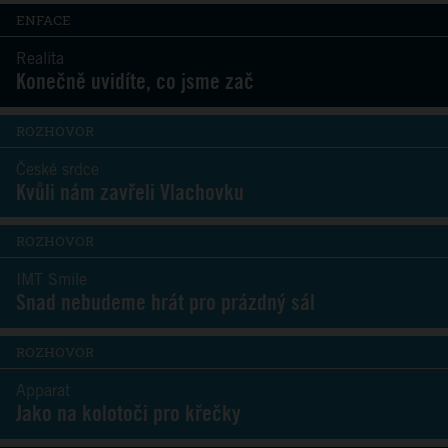
ENFACE
Realita
Konečně uvidíte, co jsme zač
ROZHOVOR
České srdce
Kvůli nám zavřeli Vlachovku
ROZHOVOR
IMT Smile
Snad nebudeme hrát pro prázdný sál
ROZHOVOR
Apparat
Jako na kolotoči pro křečky