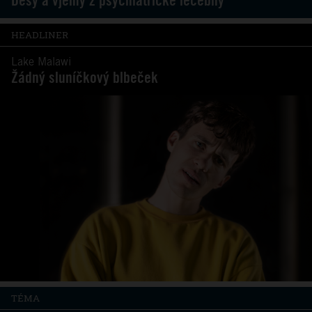
Děsy a vjemy z psychiatrické léčebny
HEADLINER
Lake Malawi
Žádný sluníčkový blbeček
TÉMA