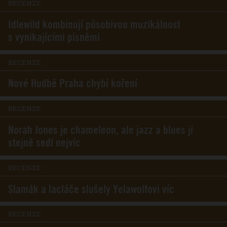
RECENZE
Idlewild kombinují působivou muzikálnost
s vynikajícími písněmi
RECENZE
Nové Hudbě Praha chybí koření
RECENZE
Norah Jones je chameleon, ale jazz a blues jí
stejně sedí nejvíc
RECENZE
Slamák a lacláče slušely Yelawolfovi víc
RECENZE