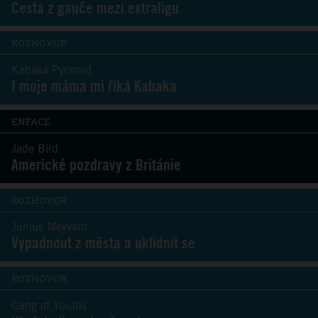
Cesta z gauče mezi extraligu
ROZHOVOR
Kabaka Pyramid
I moje máma mi říká Kabaka
ENFACE
Jade Bird
Americké pozdravy z Británie
ROZHOVOR
Júníus Meyvant
Vypadnout z města a uklidnit se
ROZHOVOR
Gang of Youths