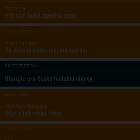
Madonna
Přichází tajná agentka popu
ZAOSTŘENO
Royal Republic
Do našeho klubu můžete všichni
ČISTÝ FESTIVAL
Hlasujte pro české hudební objevy
ZAOSTŘENO
Tam-Tam Batucada
Když z lidí stříká štěstí
ZAOSTŘENO