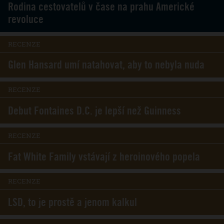
Rodina cestovatelů v čase na prahu Americké
revoluce
RECENZE
Glen Hansard umí natahovat, aby to nebyla nuda
RECENZE
Debut Fontaines D.C. je lepší než Guinness
RECENZE
Fat White Family vstávají z heroinového popela
RECENZE
LSD, to je prostě a jenom kalkul