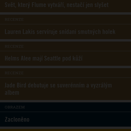
Svět, který Flume vytváří, nestačí jen slyšet
RECENZE
Lauren Lakis servíruje snídani smutných holek
RECENZE
Helms Alee mají Seattle pod kůží
RECENZE
Jade Bird debutuje se suverénním a vyzrálým
albem
OBRAZEM
Zacloněno