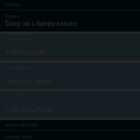
SERIÁL
Slavíci
Šílený rok s dobrým koncem
NA KOMORU
O co tady půjde...
ALTERNÁTOR
Lepší už to nebude
HOBITÍN
V kůži Bilba Pytlíka
KNIHA MĚSÍCE
Ledový dech