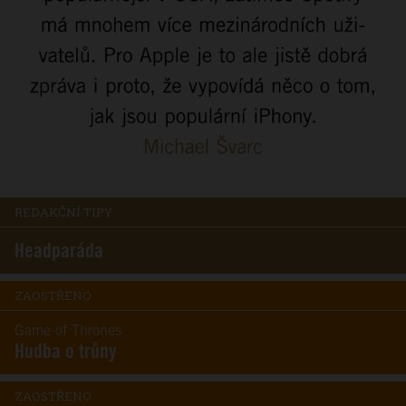
REDAKČNÍ TIPY
Headparáda
ZAOSTŘENO
Game of Thrones
Hudba o trůny
ZAOSTŘENO