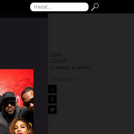
Hledat...
Čtete:
2019/5
S kytarou si vystačí
Našli jste chybu?
×