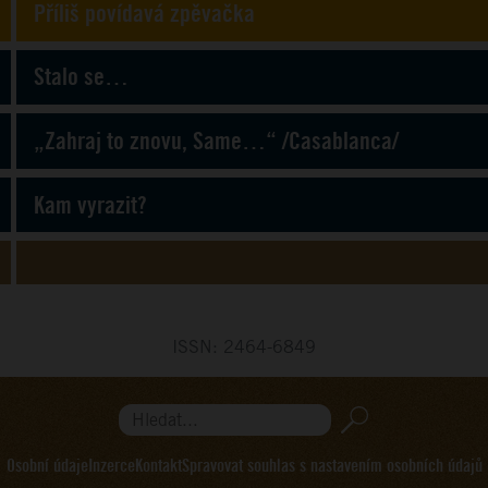
Příliš povídavá zpěvačka
Stalo se…
„Zahraj to znovu, Same…“ /Casablanca/
Kam vyrazit?
ISSN: 2464-6849
Hledat...
Osobní údaje
Inzerce
Kontakt
Spravovat souhlas s nastavením osobních údajů