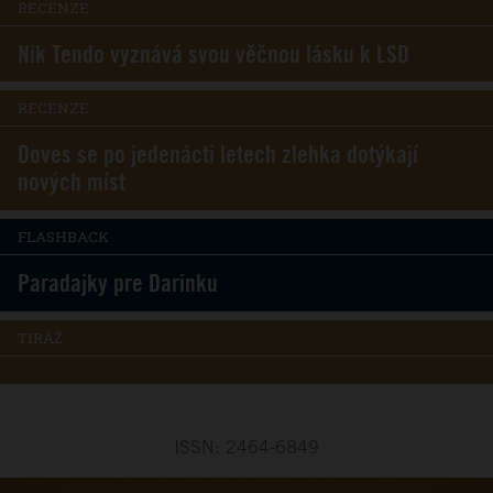
RECENZE
Nik Tendo vyznává svou věčnou lásku k LSD
RECENZE
Doves se po jedenácti letech zlehka dotýkají
nových míst
FLASHBACK
Paradajky pre Darinku
TIRÁŽ
ISSN: 2464-6849