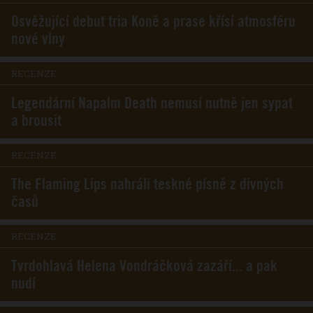
Osvěžující debut tria Koně a prase křísí atmosféru
nové vlny
RECENZE
Legendární Napalm Death nemusí nutně jen sypat
a brousit
RECENZE
The Flaming Lips nahráli teskné písně z divných
časů
RECENZE
Tvrdohlavá Helena Vondráčková zazáří... a pak
nudí