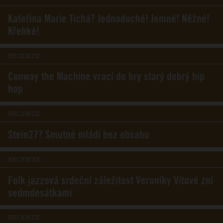
Kateřina Marie Tichá? Jednoduché! Jemné! Něžné!
Křehké!
RECENZE
Conway the Machine vrací do hry starý dobrý hip
hop
RECENZE
Stein27? Smutné mládí bez obsahu
RECENZE
Folk jazzová srdeční záležitost Veroniky Vítové zní
sedmdesátkami
RECENZE