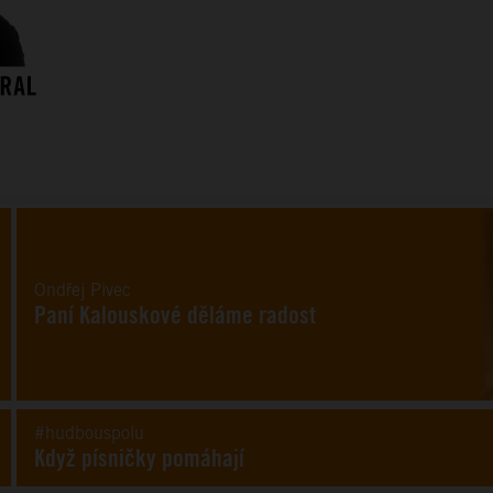
Ondřej Pivec
Paní Kalouskové děláme radost
#hudbouspolu
Když písničky pomáhají