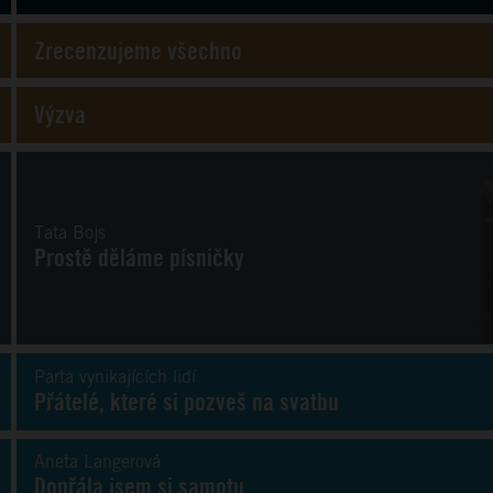
Zrecenzujeme všechno
Výzva
Tata Bojs
Prostě děláme písničky
Parta vynikajících lidí
Přátelé, které si pozveš na svatbu
Aneta Langerová
Dopřála jsem si samotu