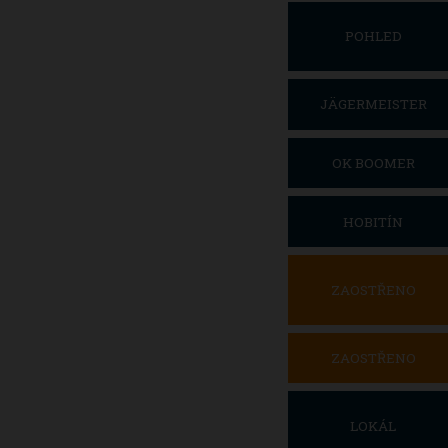
POHLED
JÄGERMEISTER
OK BOOMER
HOBITÍN
ZAOSTŘENO
ZAOSTŘENO
LOKÁL