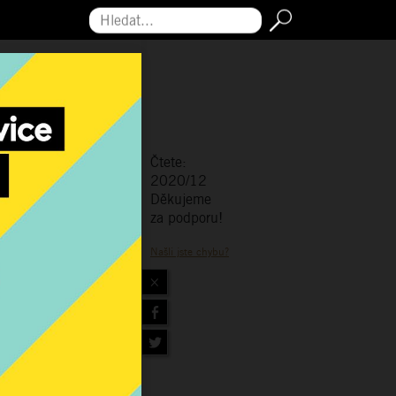
Hledat...
Čtete:
2020/12
Děkujeme
za podporu!
Našli jste chybu?
×