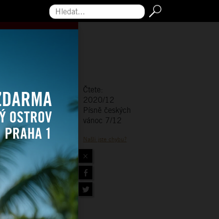
Hledat...
Čtete:
2020/12
Písně českých
vánoc 7/12
Našli jste chybu?
×