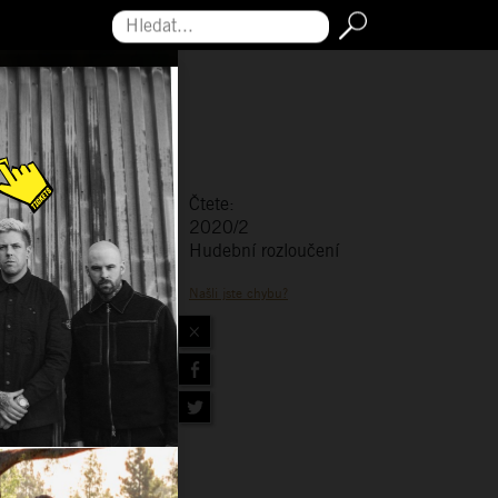
Hledat...
Čtete:
2020/2
Hudební rozloučení
Našli jste chybu?
×