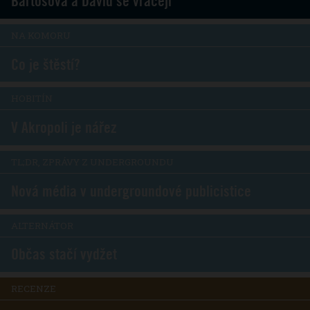
Bartošová a David se vracejí
NA KOMORU
Co je štěstí?
HOBITÍN
V Akropoli je nářez
TL;DR, ZPRÁVY Z UNDERGROUNDU
Nová média v undergroundové publicistice
ALTERNÁTOR
Občas stačí vydžet
RECENZE