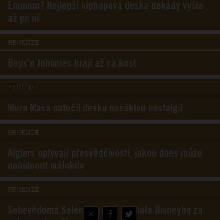
Eminem? Nejlepší hiphopová deska dekády vyšla
až po ní
RECENZE
Beps’n’Johnnies hrají až na kost
RECENZE
Mura Masa natočil desku nasáklou nostalgií
RECENZE
Algiers oplývají přesvědčivostí, jakou dnes může
nabídnout málokdo
RECENZE
Sebevědomá Selena Gomez nechala Disneyho za
×