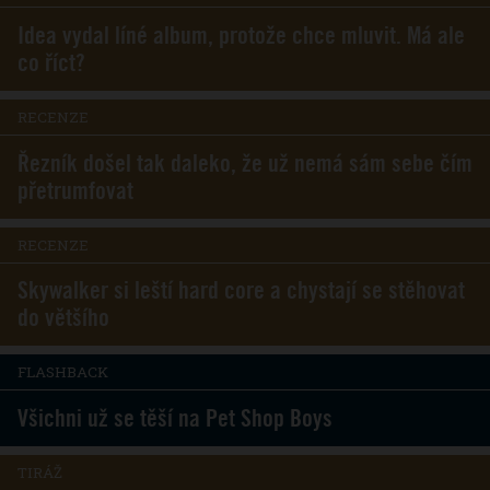
Idea vydal líné album, protože chce mluvit. Má ale
co říct?
RECENZE
Řezník došel tak daleko, že už nemá sám sebe čím
přetrumfovat
RECENZE
Skywalker si leští hard core a chystají se stěhovat
do většího
FLASHBACK
Všichni už se těší na Pet Shop Boys
TIRÁŽ