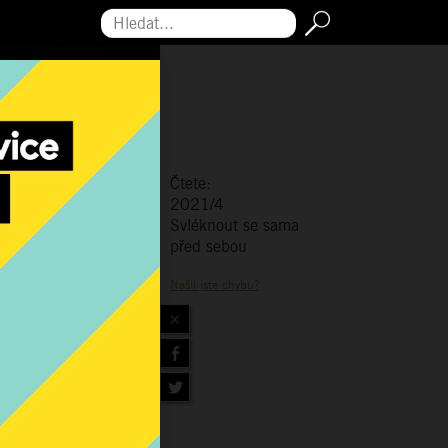
Hledat...
Čtete:
2021/4
Svléknout se sama
před sebou
Našli jste chybu?
×