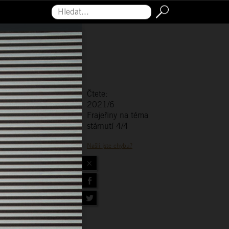
Hledat...
Čtete:
2021/6
Frajeřiny na téma
stárnutí 4/4
Našli jste chybu?
×