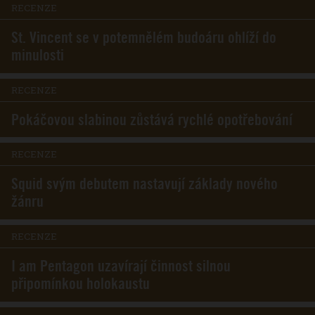
RECENZE
St. Vincent se v potemnělém budoáru ohlíží do
minulosti
RECENZE
Pokáčovou slabinou zůstává rychlé opotřebování
RECENZE
Squid svým debutem nastavují základy nového
žánru
RECENZE
I am Pentagon uzavírají činnost silnou
připomínkou holokaustu