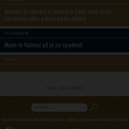
Nauzea Orchestra a manuál k času mezi krizí
středního věku a krizí padesátníků
FLASHBACK
Made in Valmez už je na spadnutí
TIRÁŽ
ISSN: 2464-6849
Hledat...
Osobní údaje
Inzerce
Kontakt
Spravovat souhlas s nastavením osobních údajů