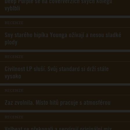
Deep Purple se na coververzích svých kolegů
vyblbli
RECENZE
Sny starého hipíka Younga ožívají a nesou sladké
plody
RECENZE
Civilnost LP sluší. Svůj standard si drží stále
vysoko
RECENZE
Zaz zvolnila. Místo hitů pracuje s atmosférou
RECENZE
Volbeat se překonali a servírují originální mix