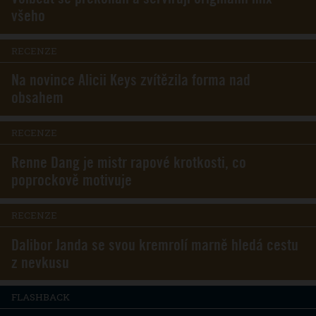
všeho
RECENZE
Na novince Alicii Keys zvítězila forma nad
obsahem
RECENZE
Renne Dang je mistr rapové krotkosti, co
poprockově motivuje
RECENZE
Dalibor Janda se svou kremrolí marně hledá cestu
z nevkusu
FLASHBACK