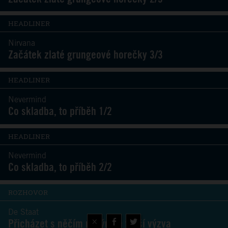
HEADLINER
Nirvana
Začátek zlaté grungeové horečky 3/3
HEADLINER
Nevermind
Co skladba, to příběh 1/2
HEADLINER
Nevermind
Co skladba, to příběh 2/2
ROZHOVOR
De Staat
×
Přicházet s něčím novým je větší výzva