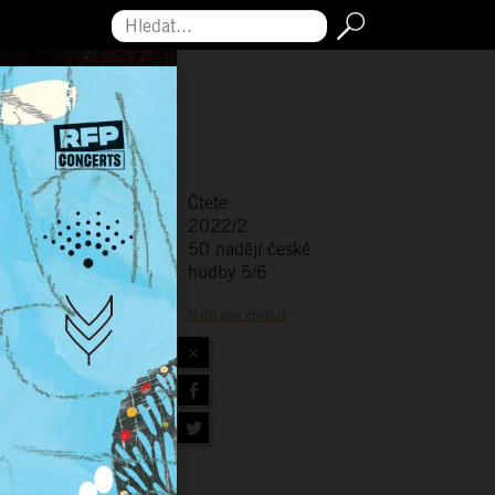
Hledat...
Čtete:
2022/2
50 nadějí české
hudby 5/6
Našli jste chybu?
×