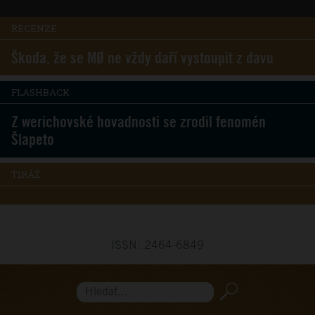
RECENZE
Škoda, že se MØ ne vždy daří vystoupit z davu
FLASHBACK
Z werichovské hovadnosti se zrodil fenomén
Šlapeto
TIRÁŽ
ISSN: 2464-6849
Hledat...