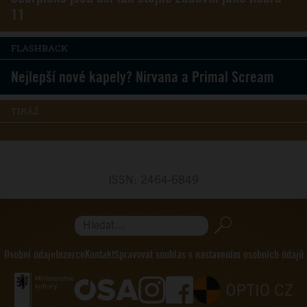
11
FLASHBACK
Nejlepší nové kapely? Nirvana a Primal Scream
TIRÁŽ
ISSN: 2464-6849
Hledat...
Osobní údaje
Inzerce
Kontakt
Spravovat souhlas s nastavením osobních údajů