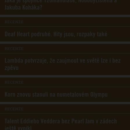
Jaká je spojnice Yzomandiase, NobodyListena a
Jakuba Koháka?
RECENZE
Deaf Heart podruhé. Hity jsou, rozpaky také
RECENZE
Lambda potvrzuje, že zaujmout ve světě lze i bez
zpěvu
RECENZE
Korn znovu stanuli na numetalovém Olympu
RECENZE
Talent Eddieho Veddera bez Pearl Jam v zádech
ještě vynikl