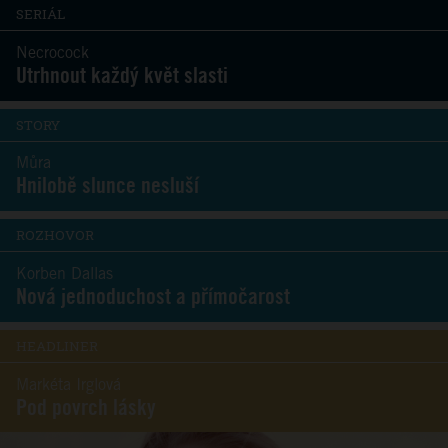
SERIÁL
Necrocock
Utrhnout každý květ slasti
STORY
Můra
Hnilobě slunce nesluší
ROZHOVOR
Korben Dallas
Nová jednoduchost a přímočarost
HEADLINER
Markéta Irglová
Pod povrch lásky