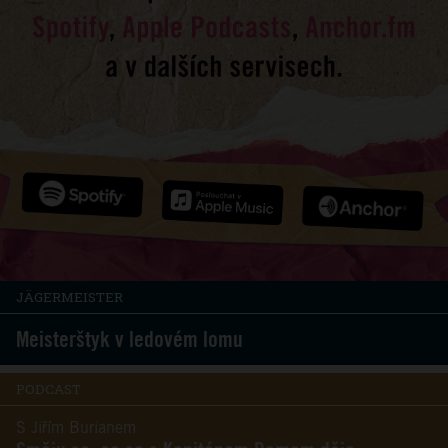
JÄGERMEISTER
Meisterštyk v ledovém lomu
PODCAST
S Jiřím Burianem