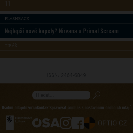
11
FLASHBACK
Nejlepší nové kapely? Nirvana a Primal Scream
TIRÁŽ
ISSN: 2464-6849
Hledat...
Osobní údaje
Inzerce
Kontakt
Spravovat souhlas s nastavením osobních údajů