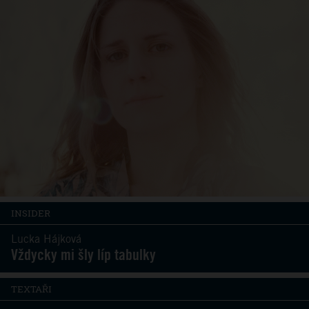
INSIDER
Lucka Hájková
Vždycky mi šly líp tabulky
TEXTAŘI