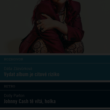
ROZHOVOR
Dáša Zázvůrková
Vydat album je citové riziko
RETRO
Dolly Parton
Johnny Cash tě vítá, holka