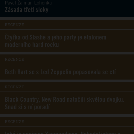
Pavel Žalman Lohonka
Zásada třetí sloky
RECENZE
Čtyřka od Slashe a jeho party je etalonem
moderního hard rocku
RECENZE
Beth Hart se s Led Zeppelin popasovala se ctí
RECENZE
Black Country, New Road natočili skvělou dvojku.
Snad si s ní poradí
RECENZE