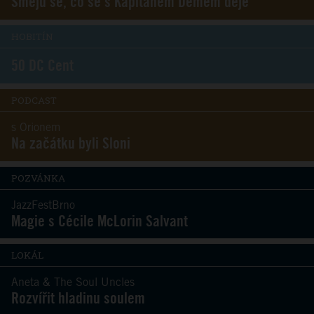
Směju se, co se s Kapitánem Demem děje
HOBITÍN
50 DC Cent
PODCAST
s Orionem
Na začátku byli Sloni
POZVÁNKA
JazzFestBrno
Magie s Cécile McLorin Salvant
LOKÁL
Aneta & The Soul Uncles
Rozvířit hladinu soulem