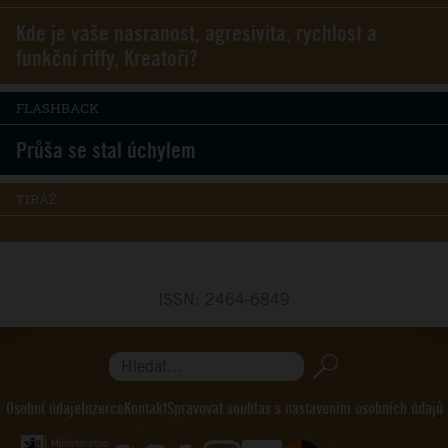
Kde je vaše nasranost, agresivita, rychlost a
funkční riffy, Kreatoři?
FLASHBACK
Průša se stal úchylem
TIRÁŽ
ISSN: 2464-6849
Hledat...
Osobní údaje
Inzerce
Kontakt
Spravovat souhlas s nastavením osobních údajů