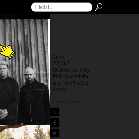
Hledat...
Čtete:
2023/2
Rockové písničky
Phila Shoenfelta
znějí dobře i bez
kapely
Našli jste chybu?
×