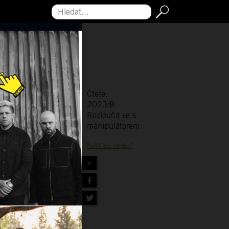
Hledat...
Čtete:
2023/8
Rozloučit se s
manipulátorem
Našli jste chybu?
×