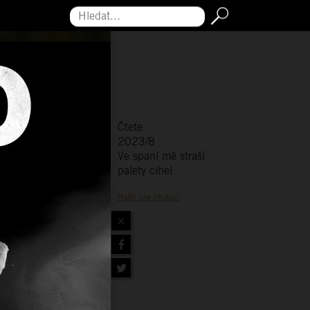
Hledat...
Čtete:
2023/8
Ve spaní mě straší
palety cihel
Našli jste chybu?
×