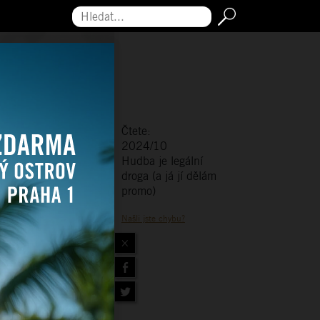
Hledat...
Čtete:
2024/10
Hudba je legální
droga (a já jí dělám
promo)
Našli jste chybu?
×