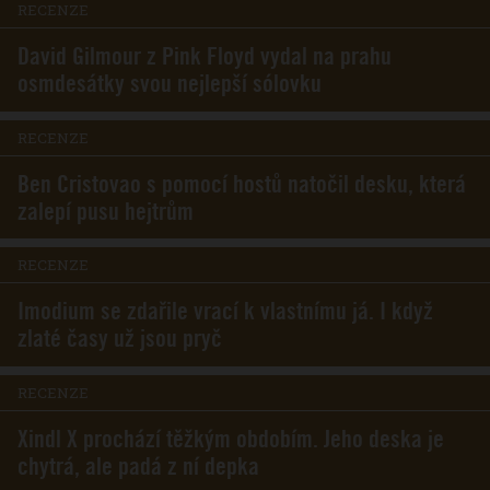
RECENZE
David Gilmour z Pink Floyd vydal na prahu
osmdesátky svou nejlepší sólovku
RECENZE
Ben Cristovao s pomocí hostů natočil desku, která
zalepí pusu hejtrům
RECENZE
Imodium se zdařile vrací k vlastnímu já. I když
zlaté časy už jsou pryč
RECENZE
Xindl X prochází těžkým obdobím. Jeho deska je
chytrá, ale padá z ní depka