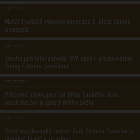
RECENZE
Mat213 natočil výpověď generace Z, která chytne
a nepustí
RECENZE
Trochu jiná letní pohoda. DVA našli s producentem
Young Fathers tanečnost
RECENZE
Příjemné překvapení od Jiřího Suchého. Jeho
muzicírování je jako z jiného světa
RECENZE
Čistá muzikantská radost. Svět Circusu Ponorka je
úhledný, hravý a ze srdce