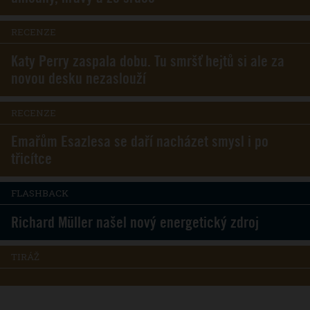
RECENZE
Katy Perry zaspala dobu. Tu smršť hejtů si ale za
novou desku nezaslouží
RECENZE
Emařům Esazlesa se daří nacházet smysl i po
třicítce
FLASHBACK
Richard Müller našel nový energetický zdroj
TIRÁŽ