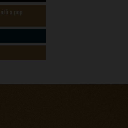
kářů a pop