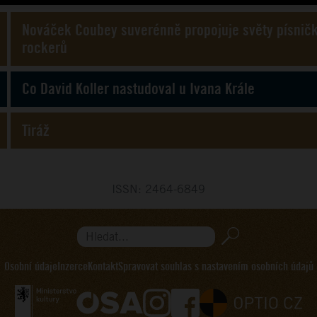
Nováček Coubey suverénně propojuje světy písnič
rockerů
Co David Koller nastudoval u Ivana Krále
Tiráž
ISSN: 2464-6849
Hledat...
Osobní údaje
Inzerce
Kontakt
Spravovat souhlas s nastavením osobních údajů