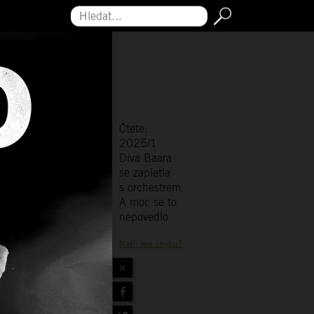
Hledat...
Čtete:
2025/1
Diva Baara
se zapletla
s orchestrem.
A moc se to
nepovedlo
Našli jste chybu?
×