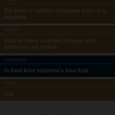
Diva Baara se zapletla s orchestrem. A moc se to
nepovedlo
RECENZE
Nováček Coubey suverénně propojuje světy
písničkářů a pop rockerů
FLASHBACK
Co David Koller nastudoval u Ivana Krále
TIRÁŽ
Tiráž