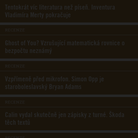
Tentokrát víc literatura než píseň. Inventura
Vladimíra Merty pokračuje
RECENZE
Ghost of You? Vzrušující matematická rovnice o
bezpočtu neznámý
RECENZE
Vzpřímeně před mikrofon. Simon Opp je
staroboleslavský Bryan Adams
RECENZE
Calin vydal skutečně jen zápisky z turné. Škoda
těch textů
RECENZE